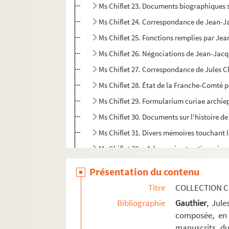
Ms Chiflet 23. Documents biographiques su
Ms Chiflet 24. Correspondance de Jean-Jacq
Ms Chiflet 25. Fonctions remplies par Jean
Ms Chiflet 26. Négociations de Jean-Jacq
Ms Chiflet 27. Correspondance de Jules Ch
Ms Chiflet 28. État de la Franche-Comté 
Ms Chiflet 29. Formularium curiae archie
Ms Chiflet 30. Documents sur l'histoire de
Ms Chiflet 31. Divers mémoires touchant l
Ms Chiflet 32. « Adversaria et antiquariae.
Ms Chiflet 33. « Deuxiesme tome des Recè
Présentation du contenu
Ms Chiflet 34. Troisième tome des « Recès
Titre
COLLECTION C
Ms Chiflet 35. Quatrième tome des « Recès
Bibliographie
Gauthier
, Jul
Ms Chiflet 36. Cinquième tome des « Recè
composée, en 
manuscrits du
Ms Chiflet 37. « Composition des papiers