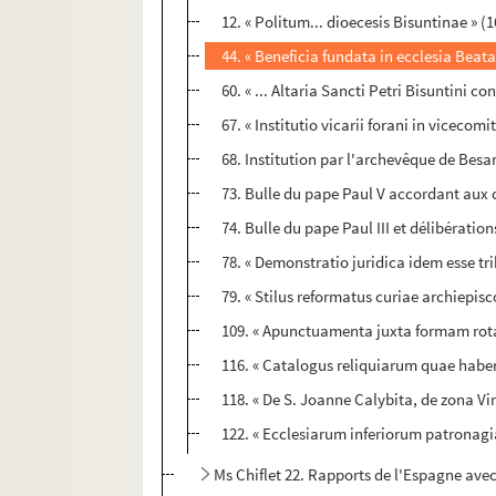
12. « Politum... dioecesis Bisuntinae » (
44. « Beneficia fundata in ecclesia Beata
60. « ... Altaria Sancti Petri Bisuntini c
67. « Institutio vicarii forani in viceco
68. Institution par l'archevêque de Besan
73. Bulle du pape Paul V accordant aux 
74. Bulle du pape Paul III et délibérati
78. « Demonstratio juridica idem esse tribu
79. « Stilus reformatus curiae archiepisc
109. « Apunctuamenta juxta formam rotae 
116. « Catalogus reliquiarum quae habent
118. « De S. Joanne Calybita, de zona Vi
122. « Ecclesiarum inferiorum patronagi
Ms Chiflet 22. Rapports de l'Espagne avec