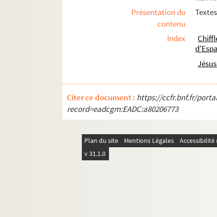
Ms Chiflet 46. « Tome 6 de papiers import
Présentation du
Textes
Ms Chiflet 47. Démêlés entre la ville de 
contenu
Ms Chiflet 48. Testaments et épitaphes de
Index
Chif
d'Esp
Ms Chiflet 49. Reliques et épitaphes des
Jésus
Ms Chiflet 50. Antiquités ecclésiastiques 
Ms Chiflet 51. Le Saint-Suaire de Besanç
Citer ce document :
https://ccfr.bnf.fr/por
Ms Chiflet 52. « Collectanea historica 
record=eadcgm:EADC:a80206773
Ms Chiflet 53. « Extrait des tiltres princi
Ms Chiflet 54. « Recueil de plusieurs droi
Plan du site
Mentions Légales
Accessibilit
Ms Chiflet 55. « Mémoires et arrêts du par
v 31.1.0
Ms Chiflet 56. Mémoires, délibérations et 
Ms Chiflet 57. Sommaire des délibératio
Ms Chiflet 58. Tables des actes du parle
Ms Chiflet 59. Luttes intestines du parle