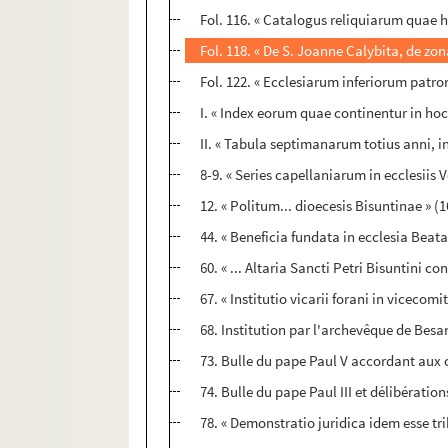
Fol. 116. « Catalogus reliquiarum quae h
Fol. 118. « De S. Joanne Calybita, de zo
Fol. 122. « Ecclesiarum inferiorum patr
I. « Index eorum quae continentur in hoc
II. « Tabula septimanarum totius anni, i
8-9. « Series capellaniarum in ecclesiis 
12. « Politum... dioecesis Bisuntinae » (
44. « Beneficia fundata in ecclesia Beata
60. « ... Altaria Sancti Petri Bisuntini c
67. « Institutio vicarii forani in viceco
68. Institution par l'archevêque de Besan
73. Bulle du pape Paul V accordant aux 
74. Bulle du pape Paul III et délibérati
78. « Demonstratio juridica idem esse tribu