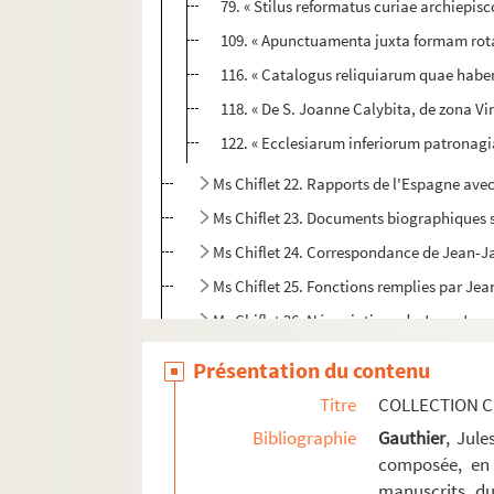
79. « Stilus reformatus curiae archiepisc
109. « Apunctuamenta juxta formam rotae 
116. « Catalogus reliquiarum quae habent
118. « De S. Joanne Calybita, de zona Vi
122. « Ecclesiarum inferiorum patronagi
Ms Chiflet 22. Rapports de l'Espagne avec
Ms Chiflet 23. Documents biographiques su
Ms Chiflet 24. Correspondance de Jean-Jacq
Ms Chiflet 25. Fonctions remplies par Jean
Ms Chiflet 26. Négociations de Jean-Jacq
Ms Chiflet 27. Correspondance de Jules Ch
Présentation du contenu
Ms Chiflet 28. État de la Franche-Comté 
Titre
COLLECTION C
Ms Chiflet 29. Formularium curiae archie
Bibliographie
Gauthier
, Jul
Ms Chiflet 30. Documents sur l'histoire de
composée, en 
manuscrits du
Ms Chiflet 31. Divers mémoires touchant l