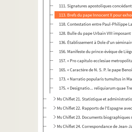
111. Signatures apostoliques concédant 
113. Brefs du pape Innocent X pour exhor
118. Contestation entre Paul-Philippe La
128. Bulle du pape Urbain VIII imposant 
136. Établissement à Dole d'un séminaire
156. Manifeste du prince-évêque de Liège
157. « Pro capitulo ecclesiae metropolit
165. « Caractère de N. S. P. le pape Beno
173. « Narratio popularis tumultus in Ma
175. « Designatio... reliquiarum quae Tr
Ms Chiflet 21. Statistique et administrat
Ms Chiflet 22. Rapports de l'Espagne avec
Ms Chiflet 23. Documents biographiques su
Ms Chiflet 24. Correspondance de Jean-Jacq