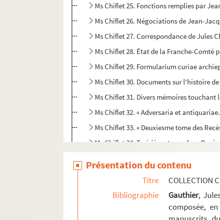
Ms Chiflet 25. Fonctions remplies par Jean
Ms Chiflet 26. Négociations de Jean-Jacq
Ms Chiflet 27. Correspondance de Jules Ch
Ms Chiflet 28. État de la Franche-Comté 
Ms Chiflet 29. Formularium curiae archie
Ms Chiflet 30. Documents sur l'histoire de
Ms Chiflet 31. Divers mémoires touchant l
Ms Chiflet 32. « Adversaria et antiquariae.
Ms Chiflet 33. « Deuxiesme tome des Recè
Ms Chiflet 34. Troisième tome des « Recès
Ms Chiflet 35. Quatrième tome des « Recès
Présentation du contenu
Ms Chiflet 36. Cinquième tome des « Recè
Titre
COLLECTION C
Ms Chiflet 37. « Composition des papiers
Bibliographie
Gauthier
, Jul
Ms Chiflet 38. Première conquête de la Fra
composée, en 
manuscrits du
Ms Chiflet 39. Gouvernement de la Franche