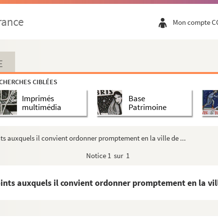
Besançon de l'hoirie du chanoine-trésorier Jean Porcele...
rance
Mon compte C
chises à la ville de Nozeroy
étropolitain de Besançon, par Jean-Jacques Chiflet
bilité du cumul du doyenné de Poligny et d'un canonicat ...
E
du chanoine Remy d'Occors à l'abbaye des Trois-Rois, à cha...
CHERCHES CIBLÉES
ncédés à des laïques en divers couvents de Franche-Comté p...
Imprimés
Base
de Besançon à la cour de Parlement de [Franche-Comté], sur...
multimédia
Patrimoine
nullité du mariage que Nicole de Savigny prétendait avoir...
anvelle, pour être renseigné sur les objections faites ...
ts auxquels il convient ordonner promptement en la ville de ...
ite
ad limina
Jean Doroz, évêque de Nicopolis et auxiliaire...
Notice
1 sur 1
 par le cardinal-archevêque Claude de La Baume, en 1581, e...
 dans l'église du couvent des Cordeliers de Besançon
ints auxquels il convient ordonner promptement en la ville
sujet des difficultés survenues entre lui et le parleme...
aux titulaires des bénéfices ecclésiatiques de son diocè...