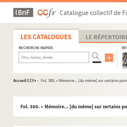
Fol. 97. Acceptation par le chapitre métropolitain de 
Catalogue collectif de F
Fol. 98. Fondation d'un chapitre et concession de fran
Fol. 115. Notes relevées dans les actes du chapitre m
Fol. 128. Lettre du cardinal Barberini sur l'incompati
LES CATALOGUES
LE RÉPERTOIR
Fol. 129. Patente de nomination, par Charles-Quint, 
RECHERCHE RAPIDE
RE
Fol. 130. Réclamations au sujet de pains d'abbaye co
Fol. 136. « Remonstrances du chapitre métropolitain 
Fol. 162. Sentence du tribunal de rote prononçant la 
Fol. 163. Lettre du cardinal Altaemps au cardinal de Gr
Accueil CCFr
Fol. 300. « Mémoire... [du même] sur certains poin
>
Fol. 164-165. Bref du pape Sixte V dispensant de la vis
Fol. 170. Actes du synode provincial teuu à Besançon
Fol. 192. Statuts de la confrérie de la Croix instituée
Fol. 300. « Mémoire... [du même] sur certains po
Fol. 196. Mémoire de l'archevêque Ferdinand de Rye, au 
Fol. 202. Circulaire de l'archevêque Ferdinand de Rye 