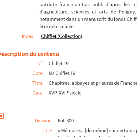
patriote franc-comtois publ. d'après les m
'informations à faire contre des Suisses retirés à Rec...
d'agriculture, sciences et arts de Poligny,
lidité de l'élection de Humbert-Guillaume de Precipiano à...
notamment dans un manuscrit du fonds Chiffle
être déterminée.
Besançon au sujet de son droit d'élection à l'archevêché
Index
Chifflet (Collection)
bus..., ici mis à propos des appels de cette sorte émis...
our coadjuteur de l'abbaye de Luxeuil par le chapitre de...
Description du contenu
e de matières ecclésiastiques », de la main de J...
N°
Chiflet 19
isuntini. Bisuntini archiepiscopatus metropolitan...
Cote
Ms Chiflet 19
tinae] series » (1407-1622)
Titre
Chapitres, abbayes et prieurés de Franc
eil de pièces formé par Jean-Jacques Chiflet
e
e
Date
XVI
-XVII
siècle
 de Besançon : documents recueillis par Jules Chiflet
e
e
ge au XVI
et au XVII
siècle
Division
Fol. 300
lippe Chiflet avec les héritiers de la maison de Granvelle, ...
Titre
« Mémoire... [du même] sur certains
lippe et Jules Chiflet à Bruxelles et à Madrid