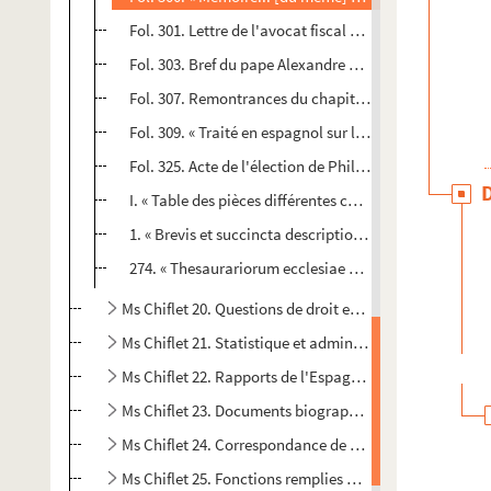
Fol. 301. Lettre de l'avocat fiscal Bonvalot, au sujet d
Fol. 303. Bref du pape Alexandre VII prononçant la va
Fol. 307. Remontrances du chapitre métropolitain de 
Fol. 309. « Traité en espagnol sur les appels comme d'a
Fol. 325. Acte de l'élection de Philippe de La Baume p
I. « Table des pièces différentes contenues en ce volum
1. « Brevis et succincta descriptio archiepiscopatus B
274. « Thesaurariorum ecclesiae metropolitanae [Bisun
Ms Chiflet 20. Questions de droit ecclésiastique : recu
Ms Chiflet 21. Statistique et administration du diocèse
Ms Chiflet 22. Rapports de l'Espagne avec le Saint-Siè
Ms Chiflet 23. Documents biographiques sur les Chiflet
Ms Chiflet 24. Correspondance de Jean-Jacques et de Phi
Ms Chiflet 25. Fonctions remplies par Jean-Jacques, Phi