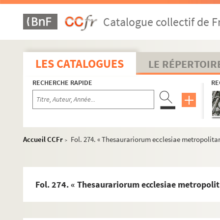
Fol. 32. « Livre contenant plusieurs... immunités de l
Catalogue collectif de F
Fol. 86. « Testament et codicile de maistre Guillaume
Fol. 97. Acceptation par le chapitre métropolitain de 
Fol. 98. Fondation d'un chapitre et concession de fran
LES CATALOGUES
LE RÉPERTOIR
Fol. 115. Notes relevées dans les actes du chapitre m
RECHERCHE RAPIDE
RE
Fol. 128. Lettre du cardinal Barberini sur l'incompati
Fol. 129. Patente de nomination, par Charles-Quint, 
Fol. 130. Réclamations au sujet de pains d'abbaye co
Fol. 136. « Remonstrances du chapitre métropolitain 
Accueil CCFr
Fol. 274. « Thesaurariorum ecclesiae metropolitan
>
Fol. 162. Sentence du tribunal de rote prononçant la 
Fol. 163. Lettre du cardinal Altaemps au cardinal de Gr
Fol. 164-165. Bref du pape Sixte V dispensant de la vis
Fol. 274. « Thesaurariorum ecclesiae metropolit
Fol. 170. Actes du synode provincial teuu à Besançon
Fol. 192. Statuts de la confrérie de la Croix instituée