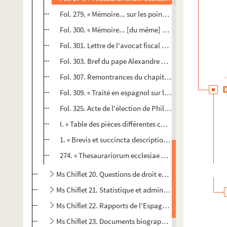
Fol. 279. « Mémoire... sur les points qui ont besoin d'
Fol. 300. « Mémoire... [du même] sur certains points a
Fol. 301. Lettre de l'avocat fiscal Bonvalot, au sujet d
Fol. 303. Bref du pape Alexandre VII prononçant la va
Fol. 307. Remontrances du chapitre métropolitain de 
Fol. 309. « Traité en espagnol sur les appels comme d'a
Fol. 325. Acte de l'élection de Philippe de La Baume p
I. « Table des pièces différentes contenues en ce volum
1. « Brevis et succincta descriptio archiepiscopatus B
274. « Thesaurariorum ecclesiae metropolitanae [Bisun
Ms Chiflet 20. Questions de droit ecclésiastique : recu
Ms Chiflet 21. Statistique et administration du diocèse
Ms Chiflet 22. Rapports de l'Espagne avec le Saint-Siè
Ms Chiflet 23. Documents biographiques sur les Chiflet