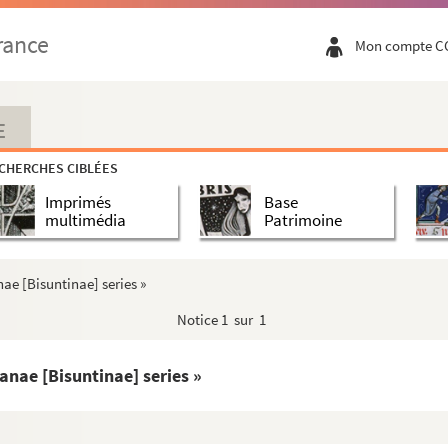
'église métropolitaine de Besançon, concédées par plusi...
rance
Mon compte C
 de Sainct-Amour, docteur en saincte théologie »
Besançon de l'hoirie du chanoine-trésorier Jean Porcele...
chises à la ville de Nozeroy
E
étropolitain de Besançon, par Jean-Jacques Chiflet
CHERCHES CIBLÉES
bilité du cumul du doyenné de Poligny et d'un canonicat ...
Imprimés
Base
du chanoine Remy d'Occors à l'abbaye des Trois-Rois, à cha...
multimédia
Patrimoine
ncédés à des laïques en divers couvents de Franche-Comté p...
de Besançon à la cour de Parlement de [Franche-Comté], sur...
ae [Bisuntinae] series »
nullité du mariage que Nicole de Savigny prétendait avoir...
Notice
1 sur 1
anvelle, pour être renseigné sur les objections faites ...
ite
ad limina
Jean Doroz, évêque de Nicopolis et auxiliaire...
anae [Bisuntinae] series »
 par le cardinal-archevêque Claude de La Baume, en 1581, e...
 dans l'église du couvent des Cordeliers de Besançon