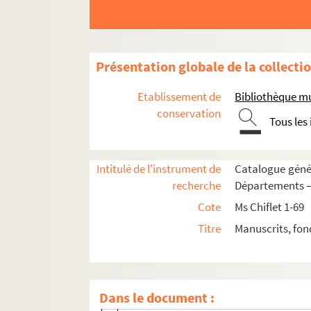
Ms Chiflet 6. « Desmelez de nos archevesque
Ms Chiflet 7. « ... Demeslez de François 
Ms Chiflet 8. « ... Les grands demeslez d
Présentation globale de la collecti
Ms Chiflet 9. Privilèges et juridiction ec
Etablissement de
Bibliothèque m
Ms Chiflet 10. « Le traicté faict à Madrid
conservation
Tous les
Ms Chiflet 11. « Généalogie et postérité 
Ms Chiflet 12. Documents concernant l'histo
Intitulé de l'instrument de
Catalogue génér
Ms Chiflet 13-14. Recueil généalogique un
recherche
Départements — 
Ms Chiflet 15. Documents « concernant l'É
Cote
Ms Chiflet 1-69
Ms Chiflet 16. Instructions pastorales, pl
Titre
Manuscrits, fon
Ms Chiflet 17. Miracles, conversions et hé
Ms Chiflet 18. Affaires ecclésiastiques 
Ms Chiflet 19. Chapitres, abbayes et prieur
Dans le document :
Fol. I. « Table des pièces différentes co