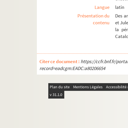
Ms Chiflet 20. Questions de droit ecclésia
Langue
latin
Ms Chiflet 21. Statistique et administrat
Présentation du
Des a
Ms Chiflet 22. Rapports de l'Espagne avec
contenu
et Jul
la pé
Ms Chiflet 23. Documents biographiques su
Catalo
Ms Chiflet 24. Correspondance de Jean-Jacq
Ms Chiflet 25. Fonctions remplies par Jean
Ms Chiflet 26. Négociations de Jean-Jacq
Citer ce document :
https://ccfr.bnf.fr/por
Ms Chiflet 27. Correspondance de Jules Ch
record=eadcgm:EADC:a80206654
Ms Chiflet 28. État de la Franche-Comté 
Ms Chiflet 29. Formularium curiae archie
Plan du site
Mentions Légales
Accessibilit
Ms Chiflet 30. Documents sur l'histoire de
v 31.1.0
Ms Chiflet 31. Divers mémoires touchant l
Ms Chiflet 32. « Adversaria et antiquariae.
Ms Chiflet 33. « Deuxiesme tome des Recè