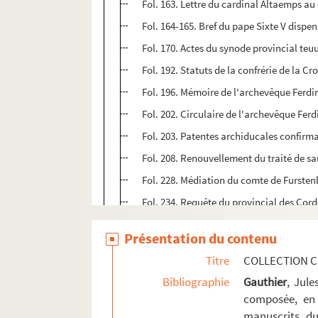
Fol. 163. Lettre du cardinal Altaemps au 
Fol. 164-165. Bref du pape Sixte V dispen
Fol. 170. Actes du synode provincial te
Fol. 192. Statuts de la confrérie de la C
Fol. 196. Mémoire de l'archevêque Ferdina
Fol. 202. Circulaire de l'archevêque Ferd
Fol. 203. Patentes archiducales confirma
Fol. 208. Renouvellement du traité de sa
Fol. 228. Médiation du comte de Furstenb
Fol. 234. Requête du provincial des Cord
Fol. 235. Formule de présentation par l
Présentation du contenu
Fol. 237. « Epitaphe et abrégé de la vie 
Titre
COLLECTION C
Fol. 249. Extraits des actes capitulaires
Bibliographie
Gauthier
, Jul
Fol. 258. Patentes du roi d'Espagne conf
composée, en 
Fol. 260. Rescrit impérial pour détermin
manuscrits du