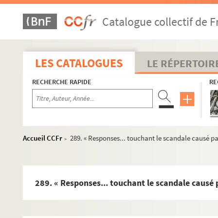
41. Avis du conseil archiépiscopal de Besançon jugeant
Catalogue collectif de F
42. Bref du pape Paul III confirmant les Cordeliers con
45. Indulgences concédées à diverses dévotions. 28 piè
88. Mandement de l'archevêque de Besançon, Antoine-P
LES CATALOGUES
LE RÉPERTOIR
91. « Successos del gran sanctuario de N. Señora de M
RECHERCHE RAPIDE
RE
117. Consultation sur la dispense demandée au Saint
120. Ordonnance du roi d'Espagne pour interdire aux re
128. Permission aux Annonciades de Dole d'y retourner
129. Patentes des archiducs Albert et Isabelle confirm
Accueil CCFr
289. « Responses... touchant le scandale causé par
>
136. Cinq mandements de l'archevêque de Tolède, pour
144. « Copia de carta del rey... D. Filipe Quarto... sobr
146. Mémoires, en langue espagnole, pour obtenir la d
289. « Responses... touchant le scandale causé p
191. Mandement, en langue latine, de l'archevêque de T
193. Deux décrets de l'Inquisition de Rome, le premier c