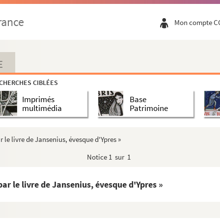
 qu'il y a lieu de refuser aux Minimes et aux Carm...
rance
Mon compte C
ventuels dans la faculté de pouvoir posséder indi...
ces manuscrites et imprimées, des XVIe et XVIIe si...
ierre de Grammont, à l'occasion du jubilé de 1673. P...
E
onserrata... [en Cataluña] »
CHERCHES CIBLÉES
-Siège pour le mariage de Claude-François de La Baume,...
Imprimés
Base
ligieux de s'occuper de la poursuite des affaires s...
multimédia
Patrimoine
 d'Avignon, où elles avaient été appelées pour fonde...
ant à la Compagnie de Jésus l'autorisation que Phil...
 le livre de Jansenius, évesque d'Ypres »
 l'année 1652. Placards in-fol. imprimés
Notice
1 sur 1
e la institucion de una fiesta al Patrocinio de ...
éfinition comme article de foi de l'Immaculée concep...
ar le livre de Jansenius, évesque d'Ypres »
rèves, fixant les jours d'ostension de la robe sans...
ontre un livre, en langue française, intitulé : D...