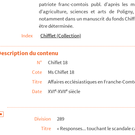
patriote franc-comtois publ. d'après les m
e l'édition d'un livre de... Servatus Lupus... ...
d'agriculture, sciences et arts de Poligny,
 des candidats à la succession du pape Paul V (1621...
notamment dans un manuscrit du fonds Chiffle
être déterminée.
.. XXX mensis octobris 1566... »
Index
Chifflet (Collection)
che-Comté
eil de pièces formé par Jean-Jacques Chiflet
Description du contenu
 de Besançon : documents recueillis par Jules Chiflet
N°
Chiflet 18
e
e
ge au XVI
et au XVII
siècle
Cote
Ms Chiflet 18
Titre
Affaires ecclésiastiques en Franche-Comt
lippe Chiflet avec les héritiers de la maison de Granvelle, ...
e
e
Date
XVI
-XVII
siècle
lippe et Jules Chiflet à Bruxelles et à Madrid
 Bruxelles comme mandataire de la municipalité souveraine de B...
Division
289
e
e
conde moitié du XVI
siècle et la première du XVII
Titre
« Responses... touchant le scandale ca
suntinae