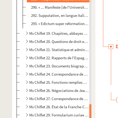
290. « ... Manifeste [de l'Université de Douai] au sujet d
292. Supputation, en langue italienne, sur les chances
293. « Edictum super reformatione cleri urbis.. Romae.
Ms Chiflet 19. Chapitres, abbayes et prieurés de Fran
Ms Chiflet 20. Questions de droit ecclésiastique : recu
Ms Chiflet 21. Statistique et administration du diocèse
Ms Chiflet 22. Rapports de l'Espagne avec le Saint-Siè
Ms Chiflet 23. Documents biographiques sur les Chiflet
Ms Chiflet 24. Correspondance de Jean-Jacques et de Phi
Ms Chiflet 25. Fonctions remplies par Jean-Jacques, Phi
Ms Chiflet 26. Négociations de Jean-Jacques Chiflet à
Ms Chiflet 27. Correspondance de Jules Chiflet
Ms Chiflet 28. État de la Franche-Comté pendant la se
Ms Chiflet 29. Formularium curiae archiepiscopalis Bi