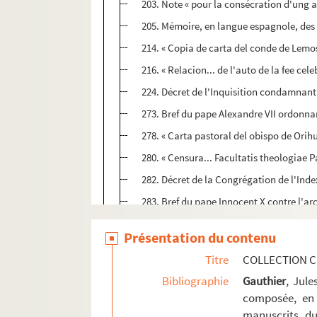
203. Note « pour la consécration d'ung a
205. Mémoire, en langue espagnole, des 
214. « Copia de carta del conde de Lemos..
216. « Relacion... de l'auto de la fee cele
224. Décret de l'Inquisition condamnant
273. Bref du pape Alexandre VII ordonnant
278. « Carta pastoral del obispo de Orihu
280. « Censura... Facultatis theologiae Par
282. Décret de la Congrégation de l'Inde
283. Bref du pape Innocent X contre l'a
285. « Articles présentez au concile de Tr
Présentation du contenu
289. « Responses... touchant le scandale
Titre
COLLECTION C
290. « ... Manifeste [de l'Université de Do
Bibliographie
Gauthier
, Jul
292. Supputation, en langue italienne, s
composée, en 
293. « Edictum super reformatione cleri 
manuscrits du