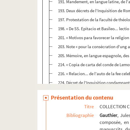
191. Mandement, en langue latine, de l'a
193. Deux décrets de l'Inquisition de Rome
197. Protestation de la Faculté de théol
198. « De SS. Epitacio et Basileo... lectio
201. « Motivos para favorecer la religion
203. Note « pour la consécration d'ung a
205. Mémoire, en langue espagnole, des 
214. « Copia de carta del conde de Lemos..
216. « Relacion... de l'auto de la fee cele
224. Décret de l'Inquisition condamnant
273. Bref du pape Alexandre VII ordonnant
Présentation du contenu
278. « Carta pastoral del obispo de Orihu
Titre
COLLECTION C
280. « Censura... Facultatis theologiae Par
Bibliographie
Gauthier
, Jul
282. Décret de la Congrégation de l'Inde
composée, en 
283. Bref du pape Innocent X contre l'a
manuscrits du