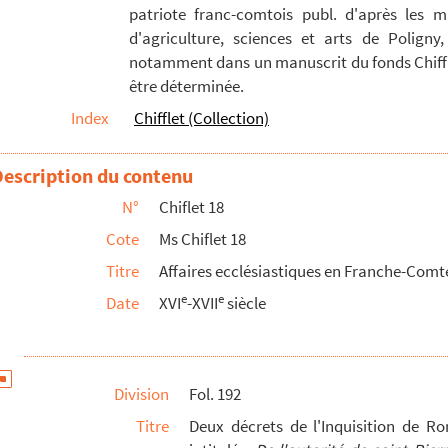
patriote franc-comtois publ. d'après les m
ouvain à propos de son attitude au sujet des cinq propos...
d'agriculture, sciences et arts de Poligny,
o V. »
notamment dans un manuscrit du fonds Chiffle
être déterminée.
 en la nacion Escocesa, escritos por H. S » (Hugo Sempi...
Index
Chifflet (Collection)
ns de Saint-Raymond-le-Royal, à l'effet d'obtenir du roi ...
Description du contenu
 escrivio al P. Francisco Manuel [S. J.]... »
N°
Chiflet 18
 Sevilla... »
Cote
Ms Chiflet 18
scrit espagnol (1654)
Titre
Affaires ecclésiastiques en Franche-Comt
ères pour le rétablissement de la paix (1655)
e
e
Date
XVI
-XVII
siècle
e los exercicios... de la quaresma en el año de 1655 »
 lata in librum... Antonii Sanctarelli... » (1625)
une image représentant S. Basile habillé en bénédictin ...
Division
Fol. 192
 de Malines et l'évêque de Gand
Titre
Deux décrets de l'Inquisition de Ro
les prélatz françois, en conformité de ceulx présentez...