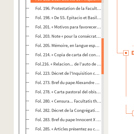
Fol. 196. Protestation de la Faculté de théologie de L
Fol. 198. « De SS. Epitacio et Basileo... lectio IV..., lecti
Fol. 201. « Motivos para favorecer la religion catolica
Fol. 203. Note « pour la consécration d'ung aultel »
Fol. 205. Mémoire, en langue espagnole, des Dominicai
Fol. 214. « Copia de carta del conde de Lemos... la qual
Fol.216. « Relacion... de l'auto de la fee celebrado... en
Fol. 223. Décret de l'Inquisition condamnant un manu
Fol. 273. Bref du pape Alexandre VII ordonnant des pri
Fol. 278. « Carta pastoral del obispo de Orihuela, sobr
Fol. 280. « Censura... Facultatis theologiae Parisiensis,
Fol. 282. Décret de la Congrégation de l'
Index,
contre 
Fol. 283. Bref du pape Innocent X contre l'archevêque
Fol. 285. « Articles présentez au concile de Trente par 