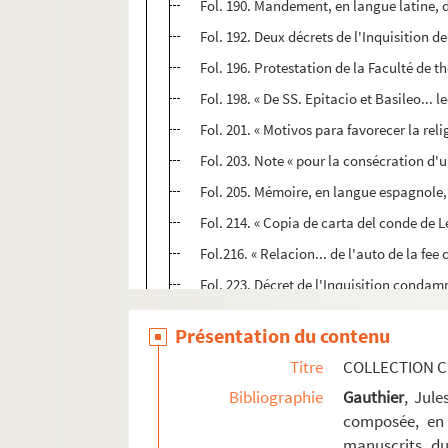
Fol. 190. Mandement, en langue latine, de
Fol. 192. Deux décrets de l'Inquisition d
Fol. 196. Protestation de la Faculté de t
Fol. 198. « De SS. Epitacio et Basileo... lec
Fol. 201. « Motivos para favorecer la rel
Fol. 203. Note « pour la consécration d'u
Fol. 205. Mémoire, en langue espagnole, 
Fol. 214. « Copia de carta del conde de Le
Fol.216. « Relacion... de l'auto de la fee 
Fol. 223. Décret de l'Inquisition conda
Fol. 273. Bref du pape Alexandre VII ord
Présentation du contenu
Fol. 278. « Carta pastoral del obispo de 
Titre
COLLECTION C
Fol. 280. « Censura... Facultatis theologia
Bibliographie
Gauthier
, Jul
Fol. 282. Décret de la Congrégation de l'
composée, en 
Fol. 283. Bref du pape Innocent X contr
manuscrits du