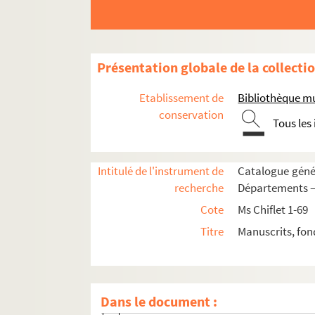
Ms Chiflet 8. « ... Les grands demeslez d
Ms Chiflet 9. Privilèges et juridiction ec
Ms Chiflet 10. « Le traicté faict à Madrid
Présentation globale de la collecti
Ms Chiflet 11. « Généalogie et postérité 
Etablissement de
Bibliothèque m
Ms Chiflet 12. Documents concernant l'histo
conservation
Tous les
Ms Chiflet 13-14. Recueil généalogique un
Ms Chiflet 15. Documents « concernant l'É
Intitulé de l'instrument de
Catalogue génér
Ms Chiflet 16. Instructions pastorales, pl
recherche
Départements — 
Ms Chiflet 17. Miracles, conversions et hé
Cote
Ms Chiflet 1-69
Ms Chiflet 18. Affaires ecclésiastiques en 
Titre
Manuscrits, fon
Fol. 2. « Table des pièces contenues dans
Fol. 6. Mandement de l'archevêque de 
Fol. 8. Lettres circulaires manuscrites d
Dans le document :
Fol. 33. Lettre circulaire manuscrite du 