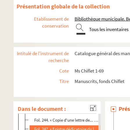
Fol. 130. « De Innocentii X... extremo morbo... epistola
Présentation globale de la collection
Fol. 134. Relations concernant les circonstances du v
Etablissement de
Bibliothèque municipale. B
Fol. 156. « Alexandri... papae VII confirmatio... const
conservation
Tous les inventaires
Fol. 181. Mandement de l'archevêque de Besançon, An
Fol. 184. Deux lettres d'Augustin de Gottignies, secréta
Fol. 191. Estampe représentant l'apparition miracule
Intitulé de l'instrument de
Catalogue général des manu
Fol. 192. « ... Effigies atque historia de sacra et mirac
recherche
Fol. 193. « Inscriptio marmoris in fundamento ecclesia
Cote
Ms Chiflet 1-69
Fol. 196. « Cornelii Jansenii... censurae et invectivae..
Titre
Manuscrits, fonds Chiflet
Fol. 208. « Theses theologicae... adversus doctrinam Co
Fol. 222. Requête des États de Flandre et de Bourgogn
Fol. 226. Avis, en langue latine, du P. Possevin cont
Dans le document :
Prés
Fol. 230. « Avertimenti per i vescovi » : motifs tirés de
Fol. 244. « Copie d'une lettre de... l'évesque de Lang
Fol. 247. « Epistre dédicatoire du livre de la
Cité de Di