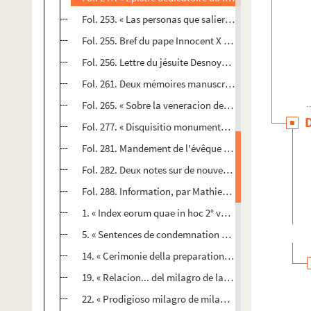
Fol. 253. « Las personas que salieron en el auto publico
Fol. 255. Bref du pape Innocent X félicitant le princ
Fol. 256. Lettre du jésuite Desnoyers au général de l'ord
Fol. 261. Deux mémoires manuscrits, en langue espagno
Fol. 265. « Sobre la veneracion del Padre Francisco G
Fol. 277. « Disquisitio monumentorum mss. ad notitiam.
Fol. 281. Mandement de l'évêque de Ruremonde sur les
Fol. 282. Deux notes sur de nouveaux articles à intro
Fol. 288. Information, par Mathieu de Morgues, dit l'
1. « Index eorum quae in hoc 2° volumine de regimine p
5. « Sentences de condemnation contre deux livres diff
14. « Cerimonie della preparatione della messa di S. 
19. « Relacion... del milagro de la sagradas formas...
22. « Prodigioso milagro de milagros de la Madre de D