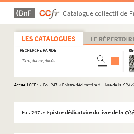
Fol. 39. « Memorial del Padre... Buenaventura de Sali
Catalogue collectif de F
Fol. 66. « Relacion de los milagros que Dios, nuestro s
Fol. 68. « Relacion de las prevenciones... como se celeb
Fol. 70. « Relacion de la vida... que las sagradas relig
LES CATALOGUES
LE RÉPERTOIR
Fol. 72. « Memorial de la vida del P... Simon de Roxas
RECHERCHE RAPIDE
RE
Fol. 76. « ... Vida... del... P. Alonso de Orozco... »
Fol. 80. « A los... congregantes de la Escuela de Chr
Fol. 84. Éloge funèbre de Rernard Campmans, abbé d
Fol. 85. « Significavit » octroyé par le pape contre l
Accueil CCFr
Fol. 247. « Epistre dédicatoire du livre de la
Cité d
>
Fol. 86. « Memorial... [de la nueva] cavalleria militar
Fol. 116. Statuts et mémoriaux de la confrérie de Jé
Fol. 123. Décret du grand inquisiteur d'Espagne, Ant
Fol. 247. « Epistre dédicatoire du livre de la
Cité
Fol. 124. Décret de l'inquisition romaine suspendant le
Fol. 127. Mandement de l'évêque de Bruges permettan