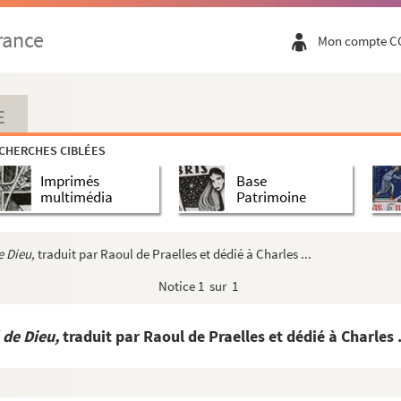
nas y Cordova..., procurador general de la ciudad de Lim...
rance
Mon compte C
eñor, ha obrado por una... imagen del glorioso P. S. F...
ro el auto publico de la Fè..., en la ciudad de Sevil...
iones... han hecho al... Simon de Roxas... por don Ju...
E
... [por Andres de Mendoza] » (1624)
CHERCHES CIBLÉES
Imprimés
Base
isto de Roma, un hermano de las Escuelas de España »
multimédia
Patrimoine
e Sainte-Marie des Dunes à Bruges
es détenteurs de biens quelconques ayant appartenu aux ...
e Dieu,
traduit par Raoul de Praelles et dédié à Charles ...
 de Nuestra Señora [por D. Diego Enriquez de Villegas]...
Notice
1 sur 1
sus-Marie-Joseph del Desempeño. Madrid, 1646-1647
onio de Sotomayor, condamnant un livre intitulé :
Informac...
 de Dieu,
traduit par Raoul de Praelles et dédié à Charles .
s effets du décret de l'inquisition d'Espagne ; 1641
t d'user de laitage pendant le carême de 1649