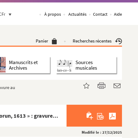
CFr
À propos
Actualités
Contact
Aide
Panier
Recherches récentes
Manuscrits et
Sources
Archives
musicales
gravure au burin, encadrée par un texte en langue latine
« ... Effigies atque historia de sacra et miraculis illustri cruce Caravacensi in Hispania... Augustae Vindelicorun, 1613 » : gravure au burin, encadrée par un texte en langue latine
Modifié le : 27/12/2025