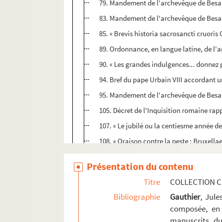
79. Mandement de l'archevêque de Besan
83. Mandement de l'archevêque de Besanço
85. « Brevis historia sacrosancti cruoris C
89. Ordonnance, en langue latine, de l'
90. « Les grandes indulgences... donnez pa
94. Bref du pape Urbain VIII accordant 
95. Mandement de l'archevêque de Besan
105. Décret de l'Inquisition romaine rapp
107. « Le jubilé ou la centiesme année d
108. « Oraison contre la peste ; Bruxellae
111. « ...Universitatis Lovaniensis coll
Présentation du contenu
116 - 2. « Narratio rerum gestarum in ca
Titre
COLLECTION C
117. Mandement de l'archevêque de Besa
Bibliographie
Gauthier
, Jul
119. Mandement de l'archevêque de Besanç
composée, en 
manuscrits du
Ms Chiflet 17. Miracles, conversions et hé