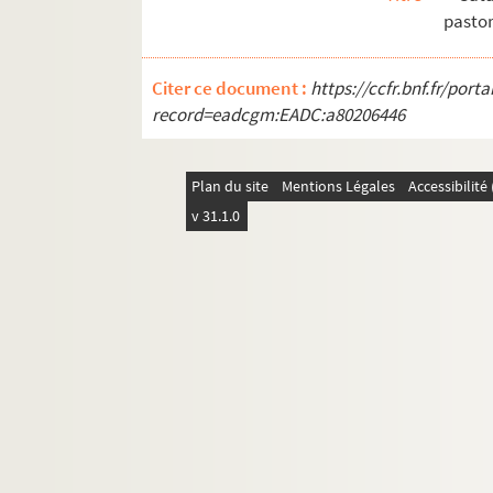
Ms Chiflet 32. « Adversaria et antiquariae.
pastor
Ms Chiflet 33. « Deuxiesme tome des Recè
Ms Chiflet 34. Troisième tome des « Recès
Citer ce document :
https://ccfr.bnf.fr/por
record=eadcgm:EADC:a80206446
Ms Chiflet 35. Quatrième tome des « Recès
Ms Chiflet 36. Cinquième tome des « Recè
Plan du site
Ms Chiflet 37. « Composition des papiers
Mentions Légales
Accessibilit
v 31.1.0
Ms Chiflet 38. Première conquête de la Fra
Ms Chiflet 39. Gouvernement de la Franche
Ms Chiflet 40. « Formulaire de dépesche
Ms Chiflet 41. « Abrégé du grand inventai
Ms Chiflet 42. Cartularium Salinense
Ms Chiflet 43. « Inventaire des tiltres de
Ms Chiflet 44. « Diverses pièces concernans
Ms Chiflet 45. « Tome 4 de papiers import