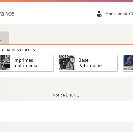
rance
Mon compte C
E
CHERCHES CIBLÉES
Imprimés
Base
multimédia
Patrimoine
égnant, a succédé, empereur allemand quarante-deuxiesm...
 congnoissance et avertissement » (1562-1613), par J...
Notice
1 sur 1
 la cité » [de Besançon]. Cette chronique a été pu...
ereurs tant romains qu'allemans qu'ont régné... jusq...