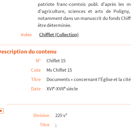
patriote franc-comtois publ. d'après les m
lissement de l'officialité », présentée au roi d'Esp...
d'agriculture, sciences et arts de Poligny,
notamment dans un manuscrit du fonds Chiffle
être déterminée.
arration inachevée
Index
Chifflet (Collection)
tion et notices édifiantes : recueil de pièces imprimées po...
siècle : documents recueillis par Jules Chiflet
Description du contenu
mté, aux Pays-Bas et en Espagne
N°
Chiflet 15
che-Comté
Cote
Ms Chiflet 15
eil de pièces formé par Jean-Jacques Chiflet
Titre
Documents « concernant l'Église et la cit
 de Besançon : documents recueillis par Jules Chiflet
e
e
Date
XVI
-XVII
siècle
e
e
ge au XVI
et au XVII
siècle
lippe Chiflet avec les héritiers de la maison de Granvelle, ...
Division
225 v°
lippe et Jules Chiflet à Bruxelles et à Madrid
Titre
;
 Bruxelles comme mandataire de la municipalité souveraine de B...