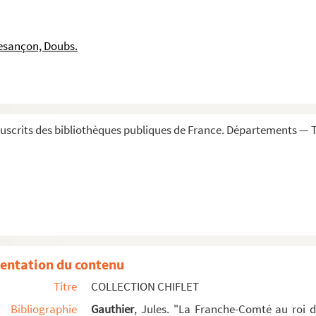
esançon, Doubs.
scrits des bibliothèques publiques de France. Départements — To
striche, empereur allemand 44 ; tous les ans nous dir...
 de Bourgongne qui subsécutivement ont régné depuis C...
entation du contenu
Titre
COLLECTION CHIFLET
ançon, appellé Quentin, et les officiers du parleme...
Bibliographie
Gauthier
, Jules. "La Franche-Comté au roi 