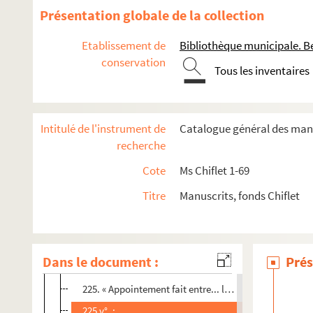
216. ;
Présentation globale de la collection
216 v°. ;
Etablissement de
Bibliothèque municipale. B
217. ;
conservation
Tous les inventaires
217 v°. ;
218. ;
218 v°. ;
Intitulé de l'instrument de
Catalogue général des manu
219. ;
recherche
219 v°. ;
Cote
Ms Chiflet 1-69
220. ;
Titre
Manuscrits, fonds Chiflet
220 v°. « Ferdinand III, 13e empereur de la maison d'Au
222. « Chroniques de tous les roys et comtes et ducs
222 v°. ;
Dans le document :
Prés
223. ;
225. « Appointement fait entre... l'archevesque de Bes
225 v°. ;