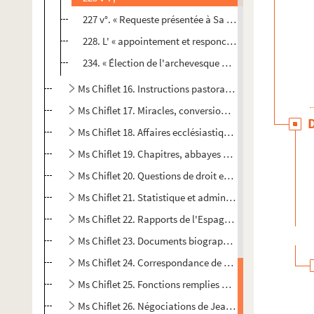
227 v°. « Requeste présentée à Sa Majesté pour le restab
228. L' « appointement et responce de Sa Majesté »
234. « Élection de l'archevesque Claude d'Achey » : n
Ms Chiflet 16. Instructions pastorales, placards de dévo
e
Ms Chiflet 17. Miracles, conversions et hérésies au XVII
Ms Chiflet 18. Affaires ecclésiastiques en Franche-Co
Ms Chiflet 19. Chapitres, abbayes et prieurés de Fran
Ms Chiflet 20. Questions de droit ecclésiastique : recu
Ms Chiflet 21. Statistique et administration du diocèse
Ms Chiflet 22. Rapports de l'Espagne avec le Saint-Siè
Ms Chiflet 23. Documents biographiques sur les Chiflet
Ms Chiflet 24. Correspondance de Jean-Jacques et de Phi
Ms Chiflet 25. Fonctions remplies par Jean-Jacques, Phi
Ms Chiflet 26. Négociations de Jean-Jacques Chiflet à