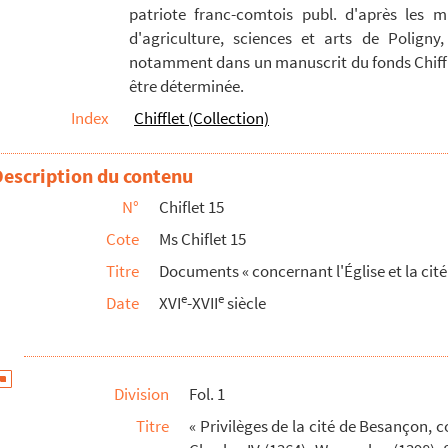
patriote franc-comtois publ. d'après les m
d'agriculture, sciences et arts de Poligny,
intervenu entre le chapitre métropolitain de Besançon et...
notamment dans un manuscrit du fonds Chiffle
être déterminée.
Alexandre IV, Grégoire IX et Clément VII (Robert de Gen...
Index
Chifflet (Collection)
ire tant en la cité de Besançon, comté de Bourgoigne que...
heut congnoissance et avertissement » (1562-1613), par J...
Description du contenu
es de la cité » [de Besançon]
N°
Chiflet 15
s empereurs tant romains qu'allemans qu'ont régné... jusq...
Cote
Ms Chiflet 15
ducs de Bourgongne qui subsécutivement ont régné depuis C...
Titre
Documents « concernant l'Église et la cit
 Besançon, appellé Quentin, et les officiers du parleme...
e
e
Date
XVI
-XVII
siècle
establissement de l'officialité », présentée au roi d'Esp...
 : narration inachevée
Division
Fol. 1
es empereurs » : diplômes des empereurs Charles I...
Titre
« Privilèges de la cité de Besançon,
e la cité de Besançon, faictz en l'an 1522 », av...