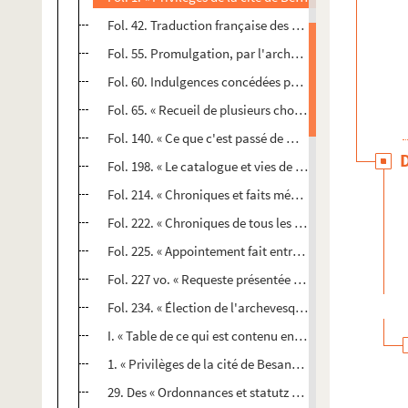
Fol. 42. Traduction française des mêmes privilèges
Fol. 55. Promulgation, par l'archevèque, d'un accord 
Fol. 60. Indulgences concédées par les papes Léon IX, 
Fol. 65. « Recueil de plusieurs choses dignes de mémo
Fol. 140. « Ce que c'est passé de mon temps dont j'ay 
Fol. 198. « Le catalogue et vies de tous les archevesqu
Fol. 214. « Chroniques et faits mémorables de tous le
Fol. 222. « Chroniques de tous les roys et comtes et 
Fol. 225. « Appointement fait entre... l'archevesque de
Fol. 227 vo. « Requeste présentée à Sa Majesté pour le r
Fol. 234. « Élection de l'archevesque Claude d'Achey »
I. « Table de ce qui est contenu en ce volume... »
1. « Privilèges de la cité de Besançon, concédez par l
29. Des « Ordonnances et statutz des feugs et édifices d