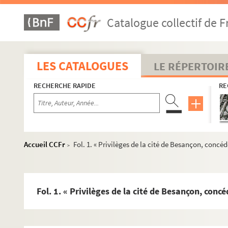
Catalogue collectif de F
LES CATALOGUES
LE RÉPERTOIR
RECHERCHE RAPIDE
RE
Accueil CCFr
Fol. 1. « Privilèges de la cité de Besançon, concé
>
Fol. 1. « Privilèges de la cité de Besançon, conc
COLLECTION CHIFLET
Ms Chiflet 1. « Preuves pour l'histoire des comtes de B