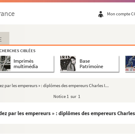
rance
Mon compte C
E
CHERCHES CIBLÉES
Imprimés
Base
multimédia
Patrimoine
dez par les empereurs » : diplômes des empereurs Charles I...
Notice
1 sur 1
édez par les empereurs » : diplômes des empereurs Charles 
ourgogne », réunies par Jean-Jacques et Jules Chiflet