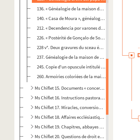
136. « Généalogie de la maison de Braquemont, laquel
140. « Casa de Moura », généalogie dressée par Jules C
212. « Decendencia por varones del Infante D. Juan de Po
226. « Postérité de Gonçalo de Sousa... », généalogie d
228 v°. Deux gravures du sceau équestre et du contre-
237. Généalogie de la maison de Robles
245. Copie d'un opuscule intitulé : « Melita a Turcis o
260. Armoiries coloriées de la maison de Robles
Ms Chiflet 15. Documents « concernant l'Église et la ci
Ms Chiflet 16. Instructions pastorales, placards de dévo
e
Ms Chiflet 17. Miracles, conversions et hérésies au XVII
Ms Chiflet 18. Affaires ecclésiastiques en Franche-Co
Ms Chiflet 19. Chapitres, abbayes et prieurés de Fran
Ms Chiflet 20. Questions de droit ecclésiastique : recu