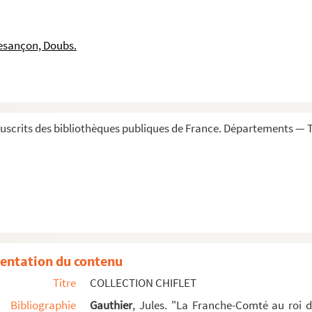
famille bourguignonne Hugonet
ille bourguignonne Rolin
esançon, Doubs.
amille bourguignonne Bregille
ille bourguignonne Boisot
scrits des bibliothèques publiques de France. Départements — To
rtées en ce volume, ou en tout, ou en partie » me...
n de Ligne », avec de nombreux croquis d'armoiries
 blasons dessinés à la plume
onseigneur Antoine de Lalaing... »
dessinés à la plume
ison de Schwartzenberg, (signé :) Brandis et daté d...
entation du contenu
lèbre « femme de campagne » du duc Charles de Lorrai...
Titre
COLLECTION CHIFLET
Guastala, de la casa Gonzaga y rama de la de Mantua ...
Bibliographie
Gauthier
, Jules. "La Franche-Comté au roi 