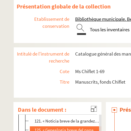
406 v°. Article généalogique de Jules Chiflet sur la 
Présentation globale de la collection
408. Article généalogique de Jules Chiflet sur la fam
Etablissement de
Bibliothèque municipale. B
409 v°. Article généalogique de Jules Chiflet sur la f
conservation
Tous les inventaires
410. Maison de Genève
411. Maison de La Chambre
412. Article généalogique de Jules Chiflet sur la fam
Intitulé de l'instrument de
Catalogue général des manu
I. « Table alphabétique des surnoms des familles rappo
recherche
12. « Généalogie et descente de la très illustre maiso
Cote
Ms Chiflet 1-69
23. Arbre généalogique de la maison d'Arenberg, avec
Titre
Manuscrits, fonds Chiflet
27. « Généalogie de très noble et vertueux seigneur, m
44. Généalogie de la maison de Créquy, avec blasons 
58. Mémoire généalogique, en langue latine, sur la ma
Dans le document :
Prés
103. Ascendance de Béatrix de Cusance, la belle et cé
121. « Noticia breve de la grandeza de los duques de 
125. « Genealogia breve del papa Alexandro VI... »