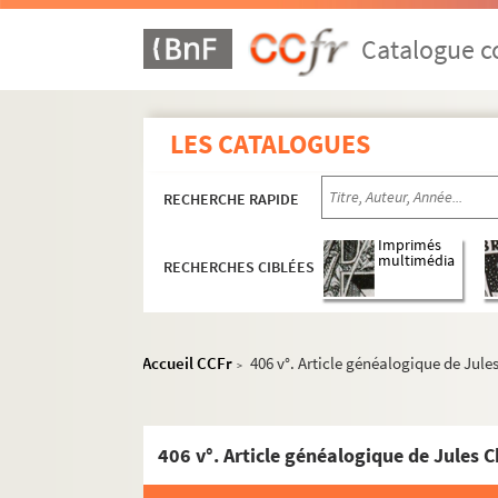
Catalogue co
LES CATALOGUES
RECHERCHE RAPIDE
Imprimés
multimédia
RECHERCHES CIBLÉES
Accueil CCFr
406 v°. Article généalogique de Jul
>
COLLECTION CHIFLET
Ms Chiflet 1. « Preuves pour l'histoire d
406 v°. Article généalogique de Jules 
Ms Chiflet 2. « Mémoires servans à l'hist
Ms Chiflet 3. « Papiers importans en mati