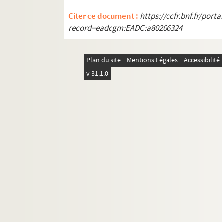
Ms Chiflet 34. Troisième tome des « Recès
Citer ce document :
https://ccfr.bnf.fr/por
Ms Chiflet 35. Quatrième tome des « Recès
record=eadcgm:EADC:a80206324
Ms Chiflet 36. Cinquième tome des « Recè
Ms Chiflet 37. « Composition des papiers
Plan du site
Mentions Légales
Accessibilit
Ms Chiflet 38. Première conquête de la Fra
v 31.1.0
Ms Chiflet 39. Gouvernement de la Franche
Ms Chiflet 40. « Formulaire de dépesche
Ms Chiflet 41. « Abrégé du grand inventai
Ms Chiflet 42. Cartularium Salinense
Ms Chiflet 43. « Inventaire des tiltres de
Ms Chiflet 44. « Diverses pièces concernans
Ms Chiflet 45. « Tome 4 de papiers import
Ms Chiflet 46. « Tome 6 de papiers import
Ms Chiflet 47. Démêlés entre la ville de 