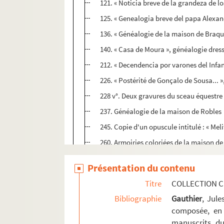
121. « Noticia breve de la grandeza de l
125. « Genealogia breve del papa Alexand
136. « Généalogie de la maison de Braqu
140. « Casa de Moura », généalogie dress
212. « Decendencia por varones del Infante
226. « Postérité de Gonçalo de Sousa... »
228 v°. Deux gravures du sceau équestre 
237. Généalogie de la maison de Robles
245. Copie d'un opuscule intitulé : « Mel
260. Armoiries coloriées de la maison d
Ms Chiflet 15. Documents « concernant l'É
Présentation du contenu
Ms Chiflet 16. Instructions pastorales, pl
Titre
COLLECTION C
Ms Chiflet 17. Miracles, conversions et hé
Bibliographie
Gauthier
, Jul
Ms Chiflet 18. Affaires ecclésiastiques 
composée, en 
manuscrits du
Ms Chiflet 19. Chapitres, abbayes et pri