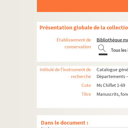
Ms Chiflet 4. « ... Titres concernant l'égl
Ms Chiflet 5. « Droits des archevesques e
Ms Chiflet 6. « Desmelez de nos archevesque
Présentation globale de la collecti
Ms Chiflet 7. « ... Demeslez de François 
Etablissement de
Bibliothèque m
Ms Chiflet 8. « ... Les grands demeslez d
conservation
Tous les
Ms Chiflet 9. Privilèges et juridiction ec
Ms Chiflet 10. « Le traicté faict à Madrid
Intitulé de l'instrument de
Catalogue génér
Ms Chiflet 11. « Généalogie et postérité 
recherche
Départements — 
Ms Chiflet 12. Documents concernant l'histo
Cote
Ms Chiflet 1-69
Ms Chiflet 13-14. Recueil généalogique unive
Titre
Manuscrits, fon
Premier volume. Ce volume s'ouvre par un 
Deuxième volume.. [Titre absent ou n
non folioté. page de garde
Dans le document :
1. « Recueil généalogique de plusieurs fam