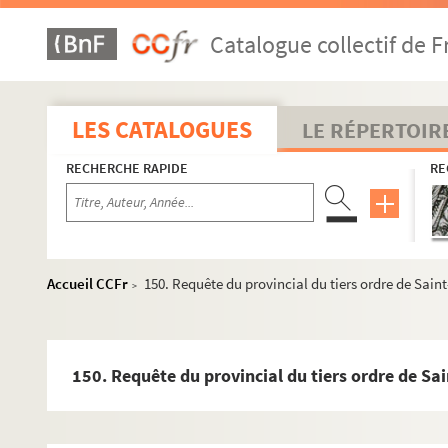
58. Protestation du chapitre métropolitain de Besanço
Catalogue collectif de F
66. Recours au parlement de Dole, par Guillaume Bassa
77. Diplôme de l'empereur Charles-Quint, confirmati
79. « Plaincte de l'infortuné Jehan Lambelin, jadis sec
LES CATALOGUES
LE RÉPERTOIR
81. Jugement de la justice municipale de Besançon étab
RECHERCHE RAPIDE
RE
85. Diplôme de l'empereur Ferdinand Ier concédant à B
87. Des délibérations municipales prises en vue de faire
91. Lettre du roi d'Espagne, Philippe II, exprimant à 
92. Lettre du chapitre métropolitain de Besançon au c
Accueil CCFr
150. Requête du provincial du tiers ordre de Saint-F
>
92 v°. Réponse du cardinal au doyen du chapitre
96. « Extraits des Mémoires de la comté de Bourgongne
111. ;
150. Requête du provincial du tiers ordre de Saint
111 v°. ;
112. ;