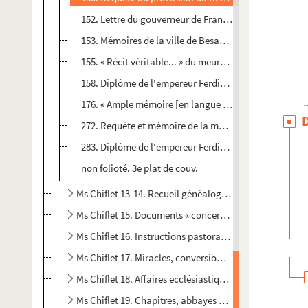
152. Lettre du gouverneur de Franche-Comté priant l'in
153. Mémoires de la ville de Besançon à l'archevêque 
155. « Récit véritable... » du meurtre commis en la per
158. Diplôme de l'empereur Ferdinand II accordant à l
176. « Ample mémoire [en langue latine] touchant les
272. Requête et mémoire de la municipalité de Besanço
283. Diplôme de l'empereur Ferdinand III relâchant à 
non folioté. 3e plat de couv.
Ms Chiflet 13-14. Recueil généalogique universel, compi
Ms Chiflet 15. Documents « concernant l'Église et la ci
Ms Chiflet 16. Instructions pastorales, placards de dévo
e
Ms Chiflet 17. Miracles, conversions et hérésies au XVII
Ms Chiflet 18. Affaires ecclésiastiques en Franche-Co
Ms Chiflet 19. Chapitres, abbayes et prieurés de Fran