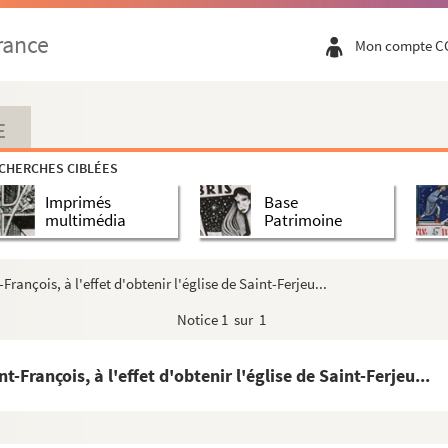
n contre le traitement indigne dont ses suppôts ava...
rance
Mon compte C
nd, prieur de Mesirey, que son supérieur, l'abbé de...
f des privilèges de la commune de Besançon (1534)
rétaire de la cité de Besançon, décappité en ladi...
E
lissant que, en dehors du flagrant délit, nul ne p...
CHERCHES CIBLÉES
esançon le droit d'ouvrir une université d'études c...
Imprimés
Base
 bénéficier la ville de ce privilège
multimédia
Patrimoine
la municipalité de Besançon l'importance de la bon...
ardinal de Granvelle, pour obtenir, par son entremi...
rançois, à l'effet d'obtenir l'église de Saint-Ferjeu...
Notice
1 sur 1
, par Louys Gollut, sur aucuns passages contraires ...
-François, à l'effet d'obtenir l'église de Saint-Ferjeu...