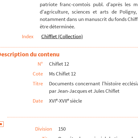
patriote franc-comtois publ. d'après les m
fante Isabelle de presser les réponses qui permettr...
d'agriculture, sciences et arts de Poligny,
pour avoir son assistance quant aux lectures de théo...
notamment dans un manuscrit du fonds Chiffle
être déterminée.
sonne de Jean Varin par Étienne Desprez, l'un des ...
Index
Chifflet (Collection)
'archevêque Ferdinand de Rye l'investiture des droit...
 entreprises des gouverneurs [municipaux] de Besançon...
Description du contenu
n à la reine régente d'Espagne, pour obtenir le tran...
N°
Chiflet 12
l'Espagne la suzeraineté de Besançon en échange de l...
Cote
Ms Chiflet 12
Titre
Documents concernant l'histoire ecclésias
lé par Jules Chiflet
par Jean-Jacques et Jules Chiflet
té de Besançon »
e
e
Date
XVI
-XVII
siècle
tion et notices édifiantes : recueil de pièces imprimées po...
siècle : documents recueillis par Jules Chiflet
mté, aux Pays-Bas et en Espagne
Division
150
che-Comté