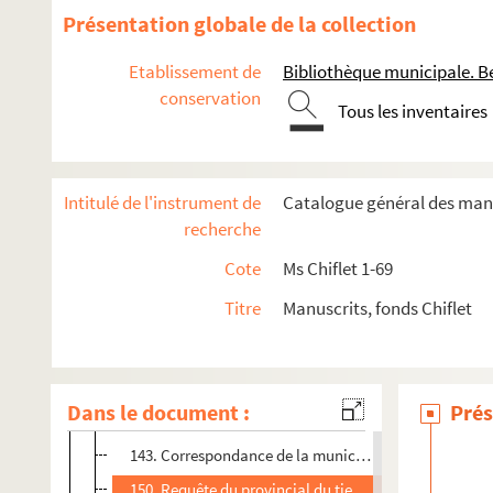
113. « Apologie ou deffence des Mémoires de la Franc
Présentation globale de la collection
113 v°. ;
Etablissement de
Bibliothèque municipale. B
114. ;
conservation
Tous les inventaires
114 v°. ;
115. ;
115 v°. ;
Intitulé de l'instrument de
Catalogue général des manu
116. ;
recherche
116 v°. ;
Cote
Ms Chiflet 1-69
117. ;
Titre
Manuscrits, fonds Chiflet
117 v°. ;
118. ;
118 v°. ;
Dans le document :
Prés
119. ;
143. Correspondance de la municipalité de Besançon ave
150. Requête du provincial du tiers ordre de Saint-Franç