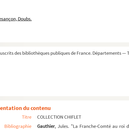
he-Comté contre cela que la maison de ville de Besanç...
esançon, Doubs.
scrits des bibliothèques publiques de France. Départements — To
entation du contenu
Titre
COLLECTION CHIFLET
c le roi de France Henri IV et ses agents, pour évi...
Bibliographie
Gauthier
, Jules. "La Franche-Comté au roi 
ois, à l'effet d'obtenir l'église de Saint-Ferjeu...