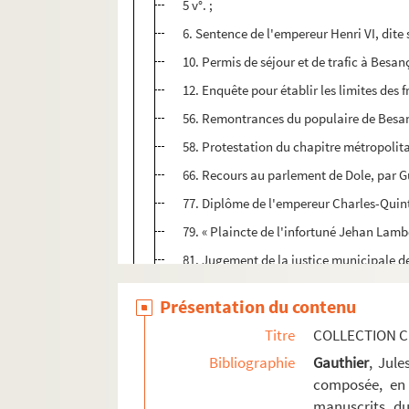
5 v°. ;
6. Sentence de l'empereur Henri VI, dite
10. Permis de séjour et de trafic à Besan
12. Enquête pour établir les limites des f
56. Remontrances du populaire de Besan
58. Protestation du chapitre métropolit
66. Recours au parlement de Dole, par Gu
77. Diplôme de l'empereur Charles-Quin
79. « Plaincte de l'infortuné Jehan Lambe
81. Jugement de la justice municipale de
85. Diplôme de l'empereur Ferdinand Ier 
Présentation du contenu
87. Des délibérations municipales prises e
Titre
COLLECTION C
91. Lettre du roi d'Espagne, Philippe II
Bibliographie
Gauthier
, Jul
92. Lettre du chapitre métropolitain de 
composée, en 
92 v°. Réponse du cardinal au doyen du 
manuscrits du