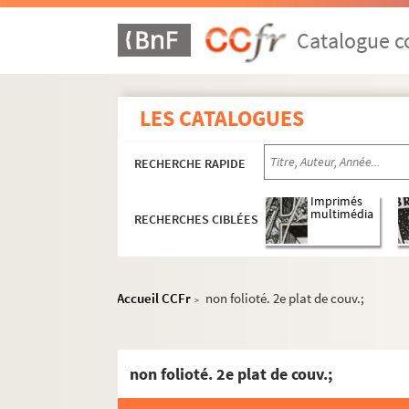
Fol. I. « Table des pièces contenuës en c
Catalogue co
Fol. 1. Bulle du pape Benoît IX, envoya
Fol. 2. Bulle du pape Calixte II confirma
Fol. 3 vo. Traduction de l'inscription g
LES CATALOGUES
Fol. 4. Acte de la reconnaissance des re
Fol. 4 vo. Engagement de la commune de B
RECHERCHE RAPIDE
Fol. 5. Sentence d'abolition de la com
Imprimés
Fol. 6. Sentence de l'empereur Henri VI,
multimédia
RECHERCHES CIBLÉES
Fol. 10. Permis de séjour et de trafic à 
Fol. 12. Enquête pour établir les limites 
Accueil CCFr
non folioté. 2e plat de couv.;
Fol. 56. Remontrances du populaire de 
>
Fol. 58. Protestation du chapitre métrop
Fol. 66. Recours au parlement de Dole, p
non folioté. 2e plat de couv.;
Fol. 77. Diplôme de l'empereur Charles-