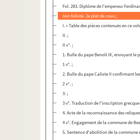
Fol. 283. Diplôme de l'empereur Ferdinan
non folioté. 2e plat de couv.;
I. « Table des pièces contenuës en ce vo
II. ;
II v°. ;
1. Bulle du pape Benoît IX, envoyant le 
1 v°. ;
2. Bulle du pape Calixte II confirmant le
2 v°. ;
3. ;
3 v°. Traduction de l'inscription grecque
4. Acte de la reconnaissance des relique
4 v°. Engagement de la commune de Besan
5. Sentence d'abolition de la commune 