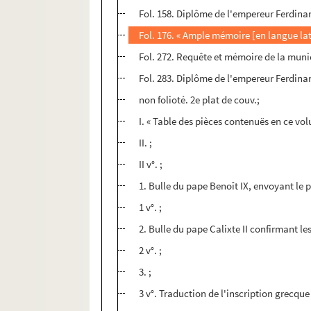
Fol. 158. Diplôme de l'empereur Ferdinan
Fol. 176. « Ample mémoire [en langue la
Fol. 272. Requête et mémoire de la munic
Fol. 283. Diplôme de l'empereur Ferdinan
non folioté. 2e plat de couv.;
I. « Table des pièces contenuës en ce vo
II. ;
II v°. ;
1. Bulle du pape Benoît IX, envoyant le 
1 v°. ;
2. Bulle du pape Calixte II confirmant le
2 v°. ;
3. ;
3 v°. Traduction de l'inscription grecque