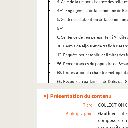
4. Acte de la reconnaissance des relique
4 v°. Engagement de la commune de Besan
5. Sentence d'abolition de la commune 
5 v°. ;
6. Sentence de l'empereur Henri VI, dite
10. Permis de séjour et de trafic à Besan
12. Enquête pour établir les limites des f
56. Remontrances du populaire de Besan
58. Protestation du chapitre métropolit
66. Recours au parlement de Dole, par Gu
77. Diplôme de l'empereur Charles-Quin
Présentation du contenu
79. « Plaincte de l'infortuné Jehan Lambe
Titre
COLLECTION C
81. Jugement de la justice municipale de
Bibliographie
Gauthier
, Jul
85. Diplôme de l'empereur Ferdinand Ier 
composée, en 
87. Des délibérations municipales prises e
manuscrits du