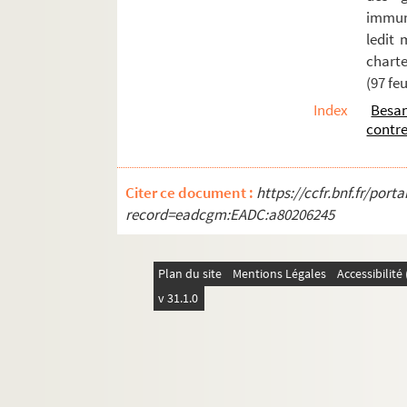
116 v°. ;
immuni
117. ;
ledit
charte
117 v°. ;
(97 feu
118. ;
Index
Besa
118 v°. ;
contre
119. ;
143. Correspondance de la municipalité d
Citer ce document :
https://ccfr.bnf.fr/por
150. Requête du provincial du tiers ordre 
record=eadcgm:EADC:a80206245
152. Lettre du gouverneur de Franche-Com
153. Mémoires de la ville de Besançon à 
Plan du site
Mentions Légales
Accessibilit
155. « Récit véritable... » du meurtre co
v 31.1.0
158. Diplôme de l'empereur Ferdinand II 
176. « Ample mémoire [en langue latine]
272. Requête et mémoire de la municipali
283. Diplôme de l'empereur Ferdinand II