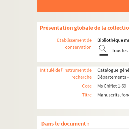
COLLECTION CHIFLET
Présentation globale de la collecti
Ms Chiflet 1. « Preuves pour l'histoire d
Etablissement de
Bibliothèque m
Ms Chiflet 2. « Mémoires servans à l'hist
conservation
Tous les
Ms Chiflet 3. « Papiers importans en mati
Ms Chiflet 4. « ... Titres concernant l'égl
Intitulé de l'instrument de
Catalogue génér
Ms Chiflet 5. « Droits des archevesques e
recherche
Départements — 
Ms Chiflet 6. « Desmelez de nos archevesque
Cote
Ms Chiflet 1-69
Ms Chiflet 7. « ... Demeslez de François 
Titre
Manuscrits, fon
Ms Chiflet 8. « ... Les grands demeslez d
Ms Chiflet 9. Privilèges et juridiction ec
Ms Chiflet 10. « Le traicté faict à Madrid
Dans le document :
Ms Chiflet 11. « Généalogie et postérité mas