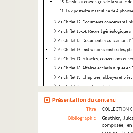
45. Dessin au crayon gris de la statue d
61. La « postérité masculine de Alphonse,
Ms Chiflet 12. Documents concernant l'histo
Ms Chiflet 13-14. Recueil généalogique un
Ms Chiflet 15. Documents « concernant l'É
Ms Chiflet 16. Instructions pastorales, pl
Ms Chiflet 17. Miracles, conversions et hé
Ms Chiflet 18. Affaires ecclésiastiques 
Ms Chiflet 19. Chapitres, abbayes et pri
Ms Chiflet 20. Questions de droit ecclésia
Ms Chiflet 21. Statistique et administrat
Présentation du contenu
Ms Chiflet 22. Rapports de l'Espagne avec
Titre
COLLECTION C
Ms Chiflet 23. Documents biographiques su
Bibliographie
Gauthier
, Jul
Ms Chiflet 24. Correspondance de Jean-Jacq
composée, en 
manuscrits du
Ms Chiflet 25. Fonctions remplies par Jean