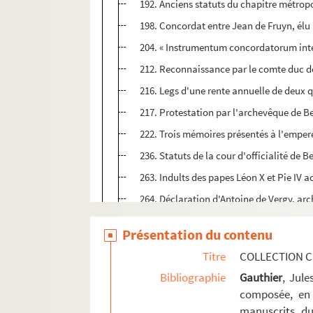
192. Anciens statuts du chapitre métropo
198. Concordat entre Jean de Fruyn, élu 
204. « Instrumentum concordatorum int
212. Reconnaissance par le comte duc de
216. Legs d'une rente annuelle de deux q
217. Protestation par l'archevêque de Be
222. Trois mémoires présentés à l'emper
236. Statuts de la cour d'officialité de 
263. Indults des papes Léon X et Pie IV a
264. Déclaration d'Antoine de Vergy, arc
282. Statuts de la cour d'officialité de
Présentation du contenu
307. Diplôme de l'empereur Charles-Quin
Titre
COLLECTION C
Ms Chiflet 10. « Le traicté faict à Madrid
Bibliographie
Gauthier
, Jul
Ms Chiflet 11. « Généalogie et postérité 
composée, en 
manuscrits du
Ms Chiflet 12. Documents concernant l'histo