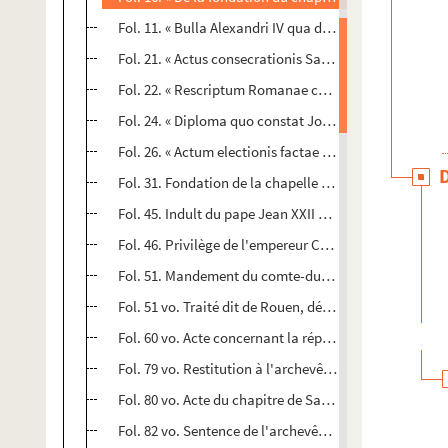
Fol. 11. « Bulla Alexandri IV qua domum Floridi Montis
Fol. 21. « Actus consecrationis Sanctae Mariae Lausan
Fol. 22. « Rescriptum Romanae curiae circa quemdam c
Fol. 24. « Diploma quo constat Joannem, cardinalem 
Fol. 26. « Actum electionis factae in capitulo metr
Fol. 31. Fondation de la chapelle du château de Gray, p
Fol. 45. Indult du pape Jean XXII concédant à la duche
Fol. 46. Privilège de l'empereur Charles IV reconnai
Fol. 51. Mandement du comte-duc Jean sans Peur pour
Fol. 51 vo. Traité dit de Rouen, délimitant les droits r
Fol. 60 vo. Acte concernant la réparation par la comm
Fol. 79 vo. Restitution à l'archevêque de Besançon par
Fol. 80 vo. Acte du chapitre de Sainte-Madeleine de Be
Fol. 82 vo. Sentence de l'archevêque de Besançon Eud