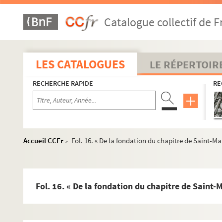
Catalogue collectif de F
LES CATALOGUES
LE RÉPERTOIR
RECHERCHE RAPIDE
RE
Accueil CCFr
Fol. 16. « De la fondation du chapitre de Saint-Mau
>
Fol. 16. « De la fondation du chapitre de Saint-M
COLLECTION CHIFLET
Ms Chiflet 1. « Preuves pour l'histoire des comtes de B