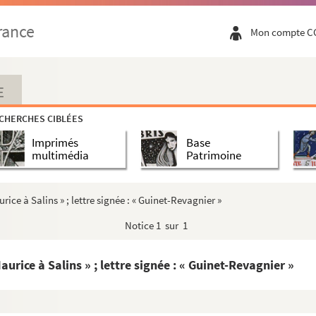
rance
Mon compte C
E
CHERCHES CIBLÉES
Imprimés
Base
multimédia
Patrimoine
rice à Salins » ; lettre signée : « Guinet-Revagnier »
Notice
1 sur 1
aurice à Salins » ; lettre signée : « Guinet-Revagnier »
ourgogne », réunies par Jean-Jacques et Jules Chiflet