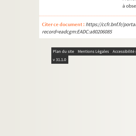
Ms Chiflet 34. Troisième tome des « Recès
à obse
Ms Chiflet 35. Quatrième tome des « Recès
Ms Chiflet 36. Cinquième tome des « Recè
Citer ce document :
https://ccfr.bnf.fr/por
record=eadcgm:EADC:a80206085
Ms Chiflet 37. « Composition des papiers
Ms Chiflet 38. Première conquête de la Fra
Plan du site
Ms Chiflet 39. Gouvernement de la Franche
Mentions Légales
Accessibilit
v 31.1.0
Ms Chiflet 40. « Formulaire de dépesche
Ms Chiflet 41. « Abrégé du grand inventai
Ms Chiflet 42. Cartularium Salinense
Ms Chiflet 43. « Inventaire des tiltres de
Ms Chiflet 44. « Diverses pièces concernans
Ms Chiflet 45. « Tome 4 de papiers import
Ms Chiflet 46. « Tome 6 de papiers import
Ms Chiflet 47. Démêlés entre la ville de 