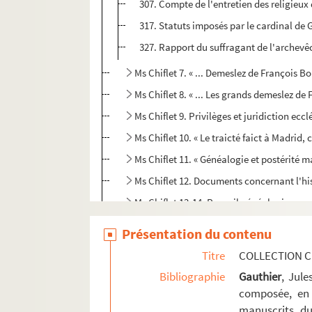
307. Compte de l'entretien des religieux
317. Statuts imposés par le cardinal de 
327. Rapport du suffragant de l'archevêc
Ms Chiflet 7. « ... Demeslez de François 
Ms Chiflet 8. « ... Les grands demeslez d
Ms Chiflet 9. Privilèges et juridiction ec
Ms Chiflet 10. « Le traicté faict à Madrid
Ms Chiflet 11. « Généalogie et postérité 
Ms Chiflet 12. Documents concernant l'histo
Ms Chiflet 13-14. Recueil généalogique un
Ms Chiflet 15. Documents « concernant l'É
Présentation du contenu
Ms Chiflet 16. Instructions pastorales, pl
Titre
COLLECTION C
Ms Chiflet 17. Miracles, conversions et hé
Bibliographie
Gauthier
, Jul
Ms Chiflet 18. Affaires ecclésiastiques 
composée, en 
manuscrits du
Ms Chiflet 19. Chapitres, abbayes et pri