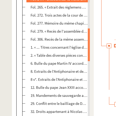
Fol. 265. « Extrait des règlemens pour l'association de 
Fol. 272. Trois actes de la cour de Rome sur les divisi
Fol. 277. Mémoire du même chapitre contre la provisio
Fol. 279. « Recès de l'assemblée du clergé du comté 
Fol. 306. Recès de la même assemblée, convoquée pour
1. « ... Titres concernant l'église de Besançon, la juri
2. « Table des diverses pièces contenuës en ce volume 
6. Bulle du pape Martin IV accordant dispense pour le
8. Extraits de l'Antiphonaire et des chartes de l'églis
8 v°. Extraits de l'Antiphonaire et des chartes de l'ég
12. Bulle du pape Jean XXIII accordant à l'église de Do
19. Mandements de sauvegarde accordés au chapitre 
29. Conflit entre le bailliage de Dole et l'officialité d
32. Droits appartenant à Nicolas de Cicon, comme gar