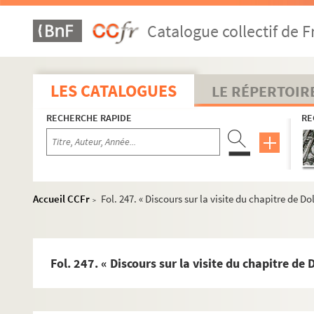
Ms Chiflet 4. « ... Titres concernant l'église de Besançon, 
Catalogue collectif de F
Fol. 2. « Table des diverses pièces contenuës en ce vol
Fol. 6. Bulle du pape Martin IV accordant dispense po
Fol. 8. Extraits de l'Antiphonaire et des chartes de l'
LES CATALOGUES
LE RÉPERTOIR
Fol. 12. Bulle du pape Jean XXIII accordant à l'église
RECHERCHE RAPIDE
RE
Fol. 19. Mandements de sauvegarde accordés au chapi
Fol. 29. Conflit entre le bailliage de Dole et l'officiali
Fol. 32. Droits appartenant à Nicolas de Cicon, comm
Fol. 38. Réclamation à l'abbesse de Remiremont, par l
Accueil CCFr
Fol. 247. « Discours sur la visite du chapitre de D
>
Fol. 44. « Copie des remonstrances du procureur génér
Fol. 52. Octroi par le chapitre métropolitain de Besan
Fol. 54. Achat de la foresterie de Bregille-lez-Besanç
Fol. 247. « Discours sur la visite du chapitre de
Fol. 61. Lettre de la congrégation des évêques et rég
Fol. 63. « Inventaire des tiltres concernant la seigne