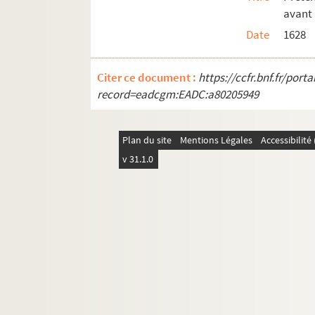
203. « Observations pour l'establissement
avant 
211. Réception faite par la ville de Gray
Date
1628
247. « Discours sur la visite du chapitre
265. « Extrait des règlemens pour l'associ
Citer ce document :
https://ccfr.bnf.fr/por
record=eadcgm:EADC:a80205949
272. Trois actes de la cour de Rome sur l
277. Mémoire du même chapitre contre la
279. « Recès de l'assemblée du clergé 
Plan du site
Mentions Légales
Accessibilit
306. Recès de la même assemblée, convoq
v 31.1.0
Ms Chiflet 5. « Droits des archevesques e
Ms Chiflet 6. « Desmelez de nos archevesque
Ms Chiflet 7. « ... Demeslez de François 
Ms Chiflet 8. « ... Les grands demeslez d
Ms Chiflet 9. Privilèges et juridiction ec
Ms Chiflet 10. « Le traicté faict à Madrid