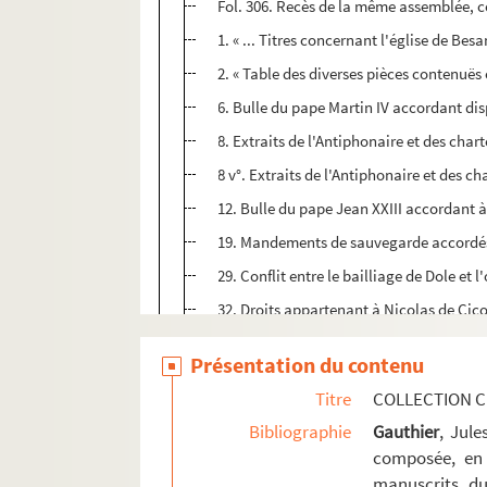
Fol. 306. Recès de la même assemblée, c
1. « ... Titres concernant l'église de Bes
2. « Table des diverses pièces contenuës 
6. Bulle du pape Martin IV accordant di
8. Extraits de l'Antiphonaire et des char
8 v°. Extraits de l'Antiphonaire et des c
12. Bulle du pape Jean XXIII accordant à 
19. Mandements de sauvegarde accordés 
29. Conflit entre le bailliage de Dole et l
32. Droits appartenant à Nicolas de Cic
38. Réclamation à l'abbesse de Remiremo
Présentation du contenu
44. « Copie des remonstrances du procur
Titre
COLLECTION C
52. Octroi par le chapitre métropolitain
Bibliographie
Gauthier
, Jul
54. Achat de la foresterie de Bregille-l
composée, en 
61. Lettre de la congrégation des évêqu
manuscrits du