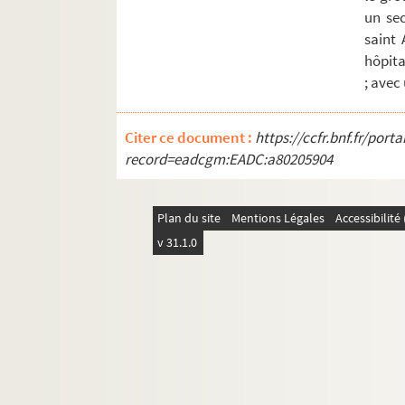
Ms Chiflet 22. Rapports de l'Espagne avec
un sec
saint 
Ms Chiflet 23. Documents biographiques su
hôpita
Ms Chiflet 24. Correspondance de Jean-Jacq
; avec
Ms Chiflet 25. Fonctions remplies par Jean
Ms Chiflet 26. Négociations de Jean-Jacq
Citer ce document :
https://ccfr.bnf.fr/por
Ms Chiflet 27. Correspondance de Jules Ch
record=eadcgm:EADC:a80205904
Ms Chiflet 28. État de la Franche-Comté 
Ms Chiflet 29. Formularium curiae archie
Plan du site
Mentions Légales
Accessibilit
Ms Chiflet 30. Documents sur l'histoire de
v 31.1.0
Ms Chiflet 31. Divers mémoires touchant l
Ms Chiflet 32. « Adversaria et antiquariae.
Ms Chiflet 33. « Deuxiesme tome des Recè
Ms Chiflet 34. Troisième tome des « Recès
Ms Chiflet 35. Quatrième tome des « Recès