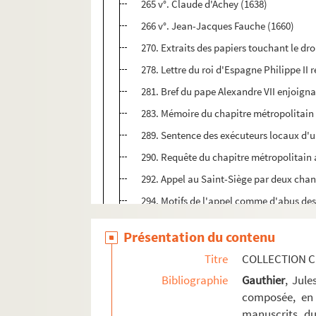
265 v°. Claude d'Achey (1638)
266 v°. Jean-Jacques Fauche (1660)
270. Extraits des papiers touchant le dro
278. Lettre du roi d'Espagne Philippe II 
281. Bref du pape Alexandre VII enjoigna
283. Mémoire du chapitre métropolitain 
289. Sentence des exécuteurs locaux d'un
290. Requête du chapitre métropolitain 
292. Appel au Saint-Siège par deux chano
294. Motifs de l'appel comme d'abus des
310. Acte d'accusation pour crime de co
Présentation du contenu
315. Consultation de l'avocat May sur la
Titre
COLLECTION C
Ms Chiflet 4. « ... Titres concernant l'égl
Bibliographie
Gauthier
, Jul
Ms Chiflet 5. « Droits des archevesques e
composée, en 
manuscrits du
Ms Chiflet 6. « Desmelez de nos archevesque