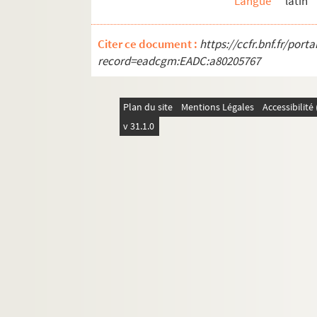
Langue
latin
Fol. 183. Bulle d'Innocent X confirmant l
Fol. 187. Statut capitulaire concernant 
Citer ce document :
https://ccfr.bnf.fr/por
Fol. 189. Bulle d'Innocent X mettant l'
record=eadcgm:EADC:a80205767
Fol. 191. Lettres de Marie et de Béatri
Fol. 193. Attestation concernant ce mariag
Plan du site
Mentions Légales
Accessibilit
Fol. 197. Témoignage du chapitre métrop
v 31.1.0
Fol. 200. Acquiescement donné par Pierre 
Fol. 202. Lettre du roi d'Espagne, Philip
Fol. 203. Pièces concernant l'instituti
Fol. 216. Lettres patentes de Louis XIV re
Fol. 218. Avis du Conseil d'État des Pays
Fol. 219. Lettres patentes du roi d'Espag
Fol. 222. Sentence du tribunal apostoliq
Fol. 226. Adresse au roi d'Espagne, en l
Fol. 228. Requête au roi d'Espagne, en 