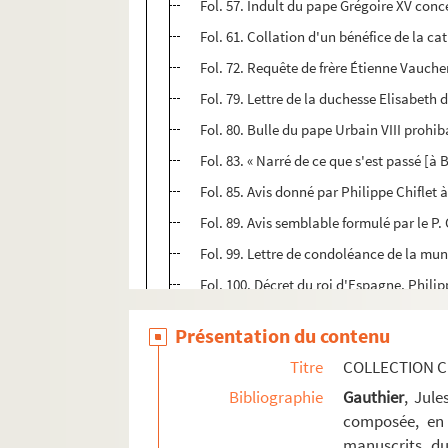
Fol. 57. Indult du pape Grégoire XV concé
Fol. 61. Collation d'un bénéfice de la c
Fol. 72. Requête de frère Étienne Vauche
Fol. 79. Lettre de la duchesse Elisabeth 
Fol. 80. Bulle du pape Urbain VIII prohi
Fol. 83. « Narré de ce que s'est passé [à
Fol. 85. Avis donné par Philippe Chiflet 
Fol. 89. Avis semblable formulé par le P. C
Fol. 99. Lettre de condoléance de la mun
Fol. 100. Décret du roi d'Espagne, Philipp
Fol. 101. Attestation du chirurgien Touss
Présentation du contenu
Fol. 102. Décret du pape Urbain VIII éle
Titre
COLLECTION C
Fol. 105. Acte du mariage célébré à Bruxe
Bibliographie
Gauthier
, Jul
Fol. 107. Enquête de l'archevêque de Be
composée, en 
Fol. 115. Lettre de l'empereur Ferdinan
manuscrits du