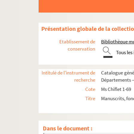
Présentation globale de la collecti
Etablissement de
Bibliothèque m
conservation
Tous les
Intitulé de l'instrument de
Catalogue génér
recherche
Départements — 
Cote
Ms Chiflet 1-69
Titre
Manuscrits, fon
COLLECTION CHIFLET
Ms Chiflet 1. « Preuves pour l'histoire d
Dans le document :
Ms Chiflet 2. « Mémoires servans à l'hist