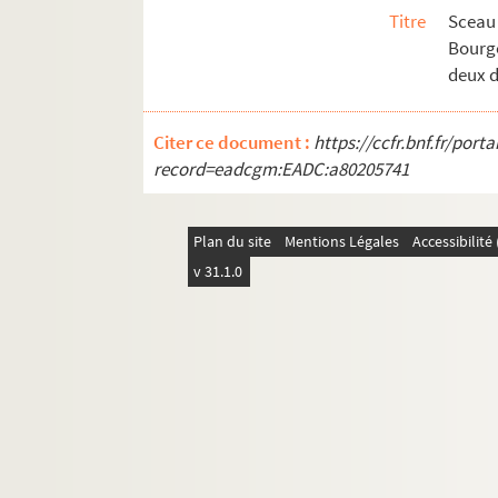
Ms Chiflet 21. Statistique et administrat
Titre
Sceau 
Bourg
Ms Chiflet 22. Rapports de l'Espagne avec
deux d
Ms Chiflet 23. Documents biographiques su
Ms Chiflet 24. Correspondance de Jean-Jacq
Citer ce document :
https://ccfr.bnf.fr/por
Ms Chiflet 25. Fonctions remplies par Jean
record=eadcgm:EADC:a80205741
Ms Chiflet 26. Négociations de Jean-Jacq
Ms Chiflet 27. Correspondance de Jules Ch
Plan du site
Mentions Légales
Accessibilit
Ms Chiflet 28. État de la Franche-Comté 
v 31.1.0
Ms Chiflet 29. Formularium curiae archie
Ms Chiflet 30. Documents sur l'histoire de
Ms Chiflet 31. Divers mémoires touchant l
Ms Chiflet 32. « Adversaria et antiquariae.
Ms Chiflet 33. « Deuxiesme tome des Recè
Ms Chiflet 34. Troisième tome des « Recès