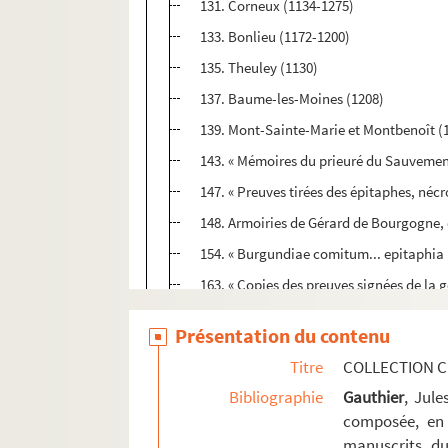
131. Corneux (1134-1275)
133. Bonlieu (1172-1200)
135. Theuley (1130)
137. Baume-les-Moines (1208)
139. Mont-Sainte-Marie et Montbenoît (
143. « Mémoires du prieuré du Sauvement
147. « Preuves tirées des épitaphes, nécr
148. Armoiries de Gérard de Bourgogne, 
154. « Burgundiae comitum... epitaphia 
163. « Copies des preuves signées de la gé
201. « Sententia Joannis, archiepiscopi, c
Présentation du contenu
203. Table analytique des pièces qui son
Titre
COLLECTION C
Ms Chiflet 3. « Papiers importans en mati
Bibliographie
Gauthier
, Jul
Ms Chiflet 4. « ... Titres concernant l'égl
composée, en 
manuscrits du
Ms Chiflet 5. « Droits des archevesques e