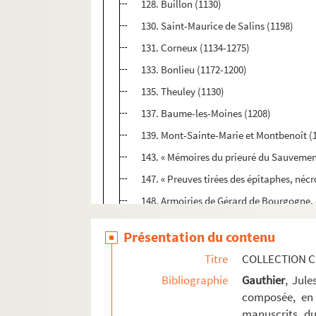
128. Buillon (1130)
130. Saint-Maurice de Salins (1198)
131. Corneux (1134-1275)
133. Bonlieu (1172-1200)
135. Theuley (1130)
137. Baume-les-Moines (1208)
139. Mont-Sainte-Marie et Montbenoît (
143. « Mémoires du prieuré du Sauvement
147. « Preuves tirées des épitaphes, nécr
148. Armoiries de Gérard de Bourgogne, 
154. « Burgundiae comitum... epitaphia 
Présentation du contenu
163. « Copies des preuves signées de la gé
Titre
COLLECTION C
201. « Sententia Joannis, archiepiscopi, c
Bibliographie
Gauthier
, Jul
203. Table analytique des pièces qui son
composée, en 
manuscrits du
Ms Chiflet 3. « Papiers importans en mati