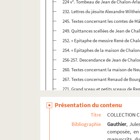
224 v°. Tombeau de Jean de Chalon-Arlay
232. Lettres du jésuite Alexandre Wilthe
245. Textes concernant les comtes de Mâ
249. Quittances scellées de Jean de Chalo
252. « Epitaphe de messire René de Chal
254. « Epitaphes de la maison de Chalon
256-257. Descendance de Jean de Chalon 
260. Textes concernant la maison de N
267. Textes concernant Renaud de Bour
271. Grand sceau et petits sceaux de Re
276. Testament de Jean de Bourgogne (
Présentation du contenu
286. Descendance de Hugues, comte de Bo
Titre
COLLECTION C
291. Chartes concernant les possessions
Bibliographie
Gauthier
, Jul
302. Table analytique des pièces qui son
composée, en 
manuscrits du
Ms Chiflet 2. « Mémoires servans à l'hist