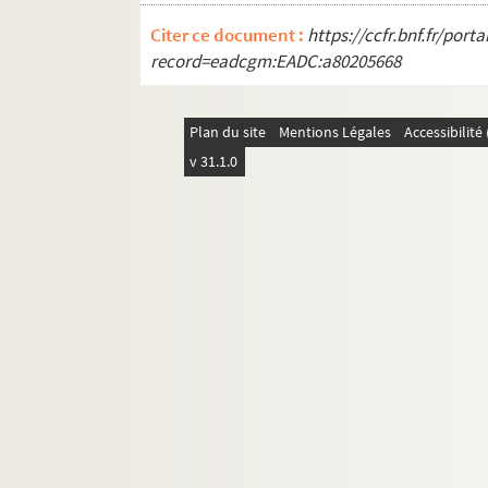
Ms Chiflet 13-14. Recueil généalogique un
Citer ce document :
https://ccfr.bnf.fr/por
Ms Chiflet 15. Documents « concernant l'É
record=eadcgm:EADC:a80205668
Ms Chiflet 16. Instructions pastorales, pl
Ms Chiflet 17. Miracles, conversions et hé
Plan du site
Mentions Légales
Accessibilit
Ms Chiflet 18. Affaires ecclésiastiques 
v 31.1.0
Ms Chiflet 19. Chapitres, abbayes et pri
Ms Chiflet 20. Questions de droit ecclésia
Ms Chiflet 21. Statistique et administrat
Ms Chiflet 22. Rapports de l'Espagne avec
Ms Chiflet 23. Documents biographiques su
Ms Chiflet 24. Correspondance de Jean-Jacq
Ms Chiflet 25. Fonctions remplies par Jean
Ms Chiflet 26. Négociations de Jean-Jacq
Ms Chiflet 27. Correspondance de Jules Ch