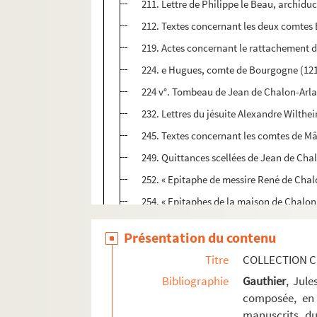
211. Lettre de Philippe le Beau, archiduc 
212. Textes concernant les deux comtes 
219. Actes concernant le rattachement d
224. e Hugues, comte de Bourgogne (1213-
224 v°. Tombeau de Jean de Chalon-Arlay
232. Lettres du jésuite Alexandre Wilthe
245. Textes concernant les comtes de Mâ
249. Quittances scellées de Jean de Chalo
252. « Epitaphe de messire René de Chal
254. « Epitaphes de la maison de Chalon
256-257. Descendance de Jean de Chalon 
Présentation du contenu
260. Textes concernant la maison de N
Titre
COLLECTION C
267. Textes concernant Renaud de Bour
Bibliographie
Gauthier
, Jul
271. Grand sceau et petits sceaux de Re
composée, en 
276. Testament de Jean de Bourgogne (
manuscrits du