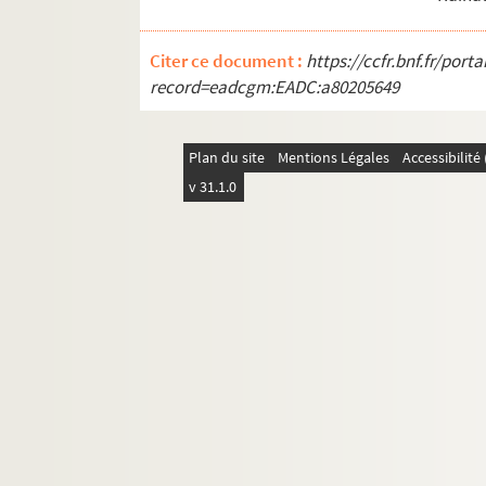
256-257. Descendance de Jean de Chalon 
260. Textes concernant la maison de N
Citer ce document :
https://ccfr.bnf.fr/por
267. Textes concernant Renaud de Bour
record=eadcgm:EADC:a80205649
271. Grand sceau et petits sceaux de Re
276. Testament de Jean de Bourgogne (
Plan du site
Mentions Légales
Accessibilit
286. Descendance de Hugues, comte de Bo
v 31.1.0
291. Chartes concernant les possessions
302. Table analytique des pièces qui son
Ms Chiflet 2. « Mémoires servans à l'hist
Ms Chiflet 3. « Papiers importans en mati
Ms Chiflet 4. « ... Titres concernant l'égl
Ms Chiflet 5. « Droits des archevesques e
Ms Chiflet 6. « Desmelez de nos archevesque
Ms Chiflet 7. « ... Demeslez de François 