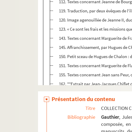
112. Textes concernant Jeanne de Bourg
119. Traduction, par deux évêques de l'îl
120. Image agenouillée de Jeanne II, duc
123. « Ce sont les frais et les missions qu
143. Textes concernant Marguerite de Fr
145. Affranchissement, par Hugues de Ch
150. Petit sceau de Hugues de Chalon : 
151. Textes concernant Marguerite de Fl
155. Textes concernant Jean sans Peur, 
162. ""Extrait par Jean-Jacques Chiflet
171. Textes concernant l'époque de Phi
Présentation du contenu
174. Franchises accordées aux habitants d
Titre
COLLECTION C
175. Récits, par Jean-Jacques Chiflet, d
Bibliographie
Gauthier
, Jul
177. Textes concernant l'époque de Cha
composée, en 
178. « Noms de ceux du pays de Bourgongn
manuscrits du