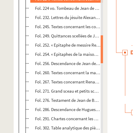
Fol. 224 vo. Tombeau de Jean de Chalon-Arlay, aux Co
Fol. 232. Lettres du jésuite Alexandre Wiltheim, donna
Fol. 245. Textes concernant les comtes de Mâcon et d
Fol. 249. Quittances scellées de Jean de Chalon, sire d
Fol. 252. « Epitaphe de messire René de Chalon, prin
Fol. 254. « Epitaphes de la maison de Chalon qui sont
Fol. 256. Descendance de Jean de Chalon l'Antique : 
Fol. 260. Textes concernant la maison de Neufchâtel
Fol. 267. Textes concernant Renaud de Bourgogne, c
Fol. 271. Grand sceau et petits sceaux de Renaud de B
Fol. 276. Testament de Jean de Bourgogne
Fol. 286. Descendance de Hugues, comte de Bourgogne,
Fol. 291. Chartes concernant les possessions de l'abb
Fol. 302. Table analytique des pièces qui sont transcr