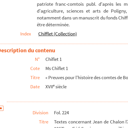
patriote franc-comtois publ. d'après les m
rdeliers de Salins : dessin analogue au précédent
d'agriculture, sciences et arts de Poligny,
nt à Jean-Jacques Chiflet le texte de diverses épitaphes...
notamment dans un manuscrit du fonds Chiffle
être déterminée.
ivers princes de la maison de Chalon
Index
Chifflet (Collection)
'Arlay, et de Henri de Chalon, sire d'Arguel
ce d'Orange, extrait d'un manuscrit communiqué par M. de W...
Description du contenu
 à Mont-Sainte-Marie »
N°
Chiflet 1
deux tableaux généalogiques de la main de Jules Chiflet
Cote
Ms Chiflet 1
 en Franche-Comté
Titre
« Preuves pour l'histoire des comtes de B
omte de Montbéliard, Jean de Bourgogne et Henri de Bourgogne
e
Date
XVII
siècle
ourgogne (1281, 1309 et 1310) ; quatre dessins à la plume
 et d'Alix, sa femme : tableau généalogique de la main de ...
Division
Fol. 224
aye de Saint-Bénigne de Dijon, en Franche-Comté et partic...
Titre
Textes concernant Jean de Chalon l
ites dans ce volume