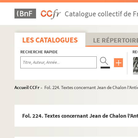
Fol. 95. Notice originale, sur parchemin, du siège d
Catalogue collectif de F
Fol. 99 vo. Melchisédech offrant le pain et le vin à Ab
Fol. 100. Textes concernant la sépulture dans le parvis
Fol. 108. Lettre de Jean de Chalon-Arlay à Philippe le B
LES CATALOGUES
LE RÉPERTOIR
Fol. 109. Sceaux et contre-sceaux du comte Othon IV e
RECHERCHE RAPIDE
RE
Fol. 111. Image agenouillée de Jeanne, comtesse de B
Fol. 112. Textes concernant Jeanne de Bourgogne et 
Fol. 119. Traduction, par deux évêques de l'île de Chyp
Fol. 120. Image agenouillée de Jeanne II, duchesse et 
Accueil CCFr
Fol. 224. Textes concernant Jean de Chalon l'An
>
Fol. 123. « Ce sont les frais et les missions que nous Eu
Fol. 143. Textes concernant Marguerite de France, com
Fol. 145. Affranchissement, par Hugues de Chalon et 
Fol. 224. Textes concernant Jean de Chalon l'
Fol. 150. Petit sceau de Hugues de Chalon : dessin à 
Fol. 151. Textes concernant Marguerite de Flandre, c