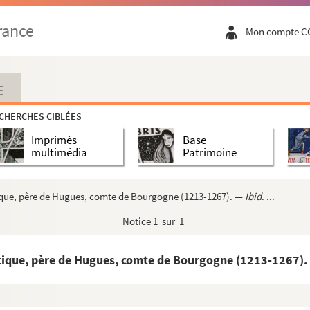
e Besançon par Rodophe de Habsbourg, en 1289
rance
Mon compte C
raham victorieux : broderie d'une aube de Saint-Étienne d...
 de la basilique de Saint-Étienne, à Besançon, de plusi...
el, roi de France, sur celles de ses seigneuries pour ...
E
t de Mahaut d'Artois, sa femme : quatre dessins à la plum...
CHERCHES CIBLÉES
ourgogne, femme du roi de France Philippe le Long : d'aprè...
Imprimés
Base
son époux Philippe le Long
multimédia
Patrimoine
re, de la légende grecque qui entourait la tête de S. J...
comtesse de Bourgogne : d'après un vitrail des Cordelier...
tique, père de Hugues, comte de Bourgogne (1213-1267). —
Ibid
. ...
des, dux de Bourgoigne ; ... avons fait pour le fait ...
Notice
1 sur 1
tesse de Bourgogne, et son fils Louis de Male
par Guillaume, abbé de Saint-Oyan-de-Joux, des localités d...
Antique, père de Hugues, comte de Bourgogne (1213-1267)
la plume
omtesse de Bourgogne, et Philippe le Hardi, duc de Bourgog...