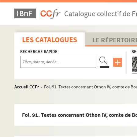
Catalogue collectif de F
LES CATALOGUES
LE RÉPERTOIR
RECHERCHE RAPIDE
RE
Accueil CCFr
Fol. 91. Textes concernant Othon IV, comte de B
>
Fol. 91. Textes concernant Othon IV, comte de 
COLLECTION CHIFLET
Ms Chiflet 1. « Preuves pour l'histoire des comtes de Bour