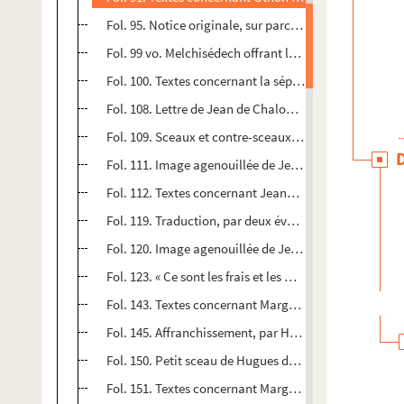
Fol. 95. Notice originale, sur parchemin, du siège d
Fol. 99 vo. Melchisédech offrant le pain et le vin à Ab
Fol. 100. Textes concernant la sépulture dans le parvis
Fol. 108. Lettre de Jean de Chalon-Arlay à Philippe le B
Fol. 109. Sceaux et contre-sceaux du comte Othon IV e
Fol. 111. Image agenouillée de Jeanne, comtesse de B
Fol. 112. Textes concernant Jeanne de Bourgogne et 
Fol. 119. Traduction, par deux évêques de l'île de Chyp
Fol. 120. Image agenouillée de Jeanne II, duchesse et 
Fol. 123. « Ce sont les frais et les missions que nous Eu
Fol. 143. Textes concernant Marguerite de France, com
Fol. 145. Affranchissement, par Hugues de Chalon et 
Fol. 150. Petit sceau de Hugues de Chalon : dessin à 
Fol. 151. Textes concernant Marguerite de Flandre, c