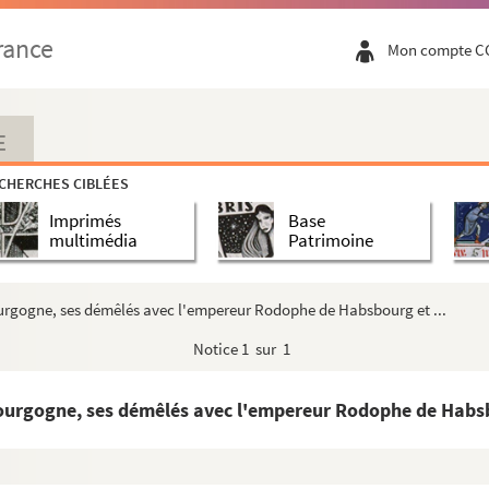
rance
Mon compte C
E
CHERCHES CIBLÉES
Imprimés
Base
multimédia
Patrimoine
ourgogne, ses démêlés avec l'empereur Rodophe de Habsbourg et ...
Notice
1 sur 1
Bourgogne, ses démêlés avec l'empereur Rodophe de Habsb
gogne », réunies par Jean-Jacques et Jules Chiflet