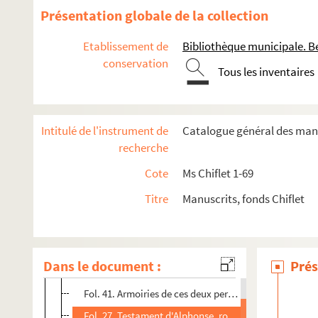
Présentation globale de la collection
Etablissement de
Bibliothèque municipale. B
conservation
Tous les inventaires
Intitulé de l'instrument de
Catalogue général des manu
COLLECTION CHIFLET
recherche
Ms Chiflet 1. « Preuves pour l'histoire des comtes de Bour
Cote
Ms Chiflet 1-69
Fol. 5. Diplôme de Rodophe III, roi de Bourgogne, conf
Titre
Manuscrits, fonds Chiflet
er
Fol. 9. Textes concernant Rainaud I
, comte de Bourg
Fol. 14. Testament de l'archevêque de Besançon, Hug
Fol. 19. Textes concernant Guillaume-Tête-Hardie, co
Dans le document :
Prés
Fol. 26. Fondation de l'abbaye de Bourbourg par Robe
Fol. 41. Armoiries de ces deux personnages qui sont pei
Fol. 27. Testament d'Alphonse, roi de Léon, et de Be