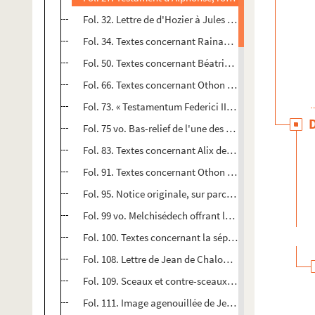
Fol. 32. Lettre de d'Hozier à Jules Chiflet sur l'erre
Fol. 34. Textes concernant Rainaud II, Guillaume II, G
Fol. 50. Textes concernant Béatrix de Bourgogne, épou
er
Fol. 66. Textes concernant Othon I
, Béatrix II et O
Fol. 73. « Testamentum Federici II, imperatoris : ex v
Fol. 75 vo. Bas-relief de l'une des portes de l'église 
Fol. 83. Textes concernant Alix de Méranie, comtesse
Fol. 91. Textes concernant Othon IV, comte de Bourg
Fol. 95. Notice originale, sur parchemin, du siège d
Fol. 99 vo. Melchisédech offrant le pain et le vin à Ab
Fol. 100. Textes concernant la sépulture dans le parvis
Fol. 108. Lettre de Jean de Chalon-Arlay à Philippe le B
Fol. 109. Sceaux et contre-sceaux du comte Othon IV e
Fol. 111. Image agenouillée de Jeanne, comtesse de B