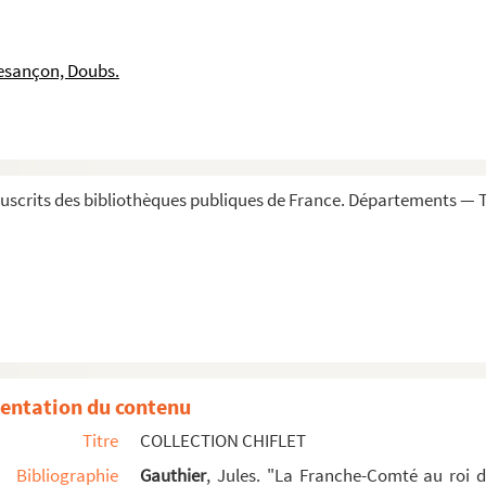
esançon, Doubs.
scrits des bibliothèques publiques de France. Départements — To
gogne », réunies par Jean-Jacques et Jules Chiflet
irmant dans ses possessions l'église de Saint-Anatoile...
entation du contenu
ogne ; extrait par Jean-Jacques Chiflet
Titre
COLLECTION CHIFLET
er
ues I
, et diplôme concernant les fondations de ce prélat
Bibliographie
Gauthier
, Jules. "La Franche-Comté au roi 
mte de Bourgogne ; notes sur une monnaie d'argent de ce p...