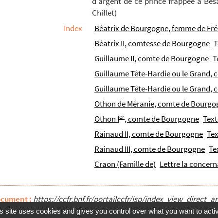
d'argent de ce prince frappée à Bes
el, roi de France, sur celles de ses seigneuries pour ...
Chiflet)
t de Mahaut d'Artois, sa femme : quatre dessins à la plum...
Index
Béatrix de Bourgogne, femme de Fré
ourgogne, femme du roi de France Philippe le Long : d'aprè...
Béatrix II, comtesse de Bourgogne
T
son époux Philippe le Long
Guillaume II, comte de Bourgogne
T
re, de la légende grecque qui entourait la tête de S. J...
Guillaume Tête-Hardie ou le Grand,
comtesse de Bourgogne : d'après un vitrail des Cordelier...
Guillaume Tête-Hardie ou le Grand,
des, dux de Bourgoigne ; ... avons fait pour le fait ...
Othon de Méranie, comte de Bourgo
tesse de Bourgogne, et son fils Louis de Male
er
Othon I
, comte de Bourgogne
Text
par Guillaume, abbé de Saint-Oyan-de-Joux, des localités d...
Rainaud II, comte de Bourgogne
Tex
la plume
Rainaud III, comte de Bourgogne
Te
omtesse de Bourgogne, et Philippe le Hardi, duc de Bourgog...
Craon (Famille de)
Lettre la concer
c de Bourgogne (1404-1419). Ébauche d'une notice sur ce pr...
n de Bourgongne,
ms. chez M. le prélat de S. Eloy-lez-Arr...
ocument :
https://ccfr.bnf.fr/portailccfr/jsp/index_view_dire
 Bon, comte-duc de Bourgogne
s site uses cookies and gives you control over what you want to acti
dans les États du roi René, en retour des bons offices ...