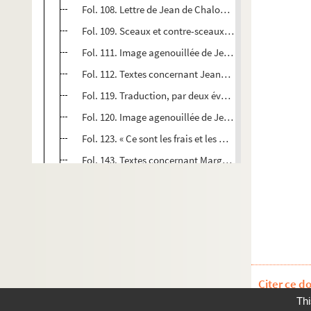
Fol. 108. Lettre de Jean de Chalon-Arlay à Philippe le B
Fol. 109. Sceaux et contre-sceaux du comte Othon IV e
Fol. 111. Image agenouillée de Jeanne, comtesse de B
Fol. 112. Textes concernant Jeanne de Bourgogne et 
Fol. 119. Traduction, par deux évêques de l'île de Chyp
Fol. 120. Image agenouillée de Jeanne II, duchesse et 
Fol. 123. « Ce sont les frais et les missions que nous Eu
Fol. 143. Textes concernant Marguerite de France, com
Fol. 145. Affranchissement, par Hugues de Chalon et 
Fol. 150. Petit sceau de Hugues de Chalon : dessin à 
Fol. 151. Textes concernant Marguerite de Flandre, c
Fol. 155. Textes concernant Jean sans Peur, comte-du
Fol. 162. « Extrait (par le même) du
Roman du duc Jea
Citer ce d
Fol. 171. Textes concernant l'époque de Philippe le
Thi
Fol. 174. Franchises accordées aux habitants de Salins 