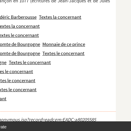
ançon en 1077 (écritures de Jean-Jacques et de Jules
déric Barberousse
Textes la concernant
extes la concernant
extes le concernant
 comte de Bourgogne
Monnaie de ce prince
 comte de Bourgogne
Textes le concernant
gne
Textes le concernant
es le concernant
tes le concernant
xtes le concernant
nant
ct_anonymous.jsp?record=eadcgm:EADC:a80205585
vate