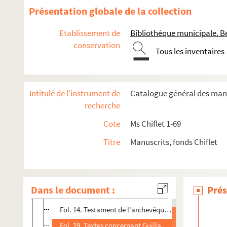
Présentation globale de la collection
Etablissement de
Bibliothèque municipale. B
conservation
Tous les inventaires
Intitulé de l'instrument de
Catalogue général des manu
recherche
Cote
Ms Chiflet 1-69
COLLECTION CHIFLET
Titre
Manuscrits, fonds Chiflet
Ms Chiflet 1. « Preuves pour l'histoire des comtes de Bour
Fol. 5. Diplôme de Rodophe III, roi de Bourgogne, conf
Dans le document :
Prés
er
Fol. 9. Textes concernant Rainaud I
, comte de Bourg
Fol. 14. Testament de l'archevêque de Besançon, Hug
Fol. 19. Textes concernant Guillaume-Tête-Hardie, co