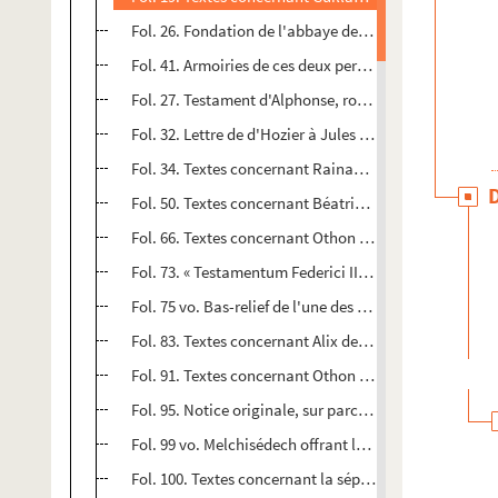
Fol. 26. Fondation de l'abbaye de Bourbourg par Robe
Fol. 41. Armoiries de ces deux personnages qui sont pei
Fol. 27. Testament d'Alphonse, roi de Léon, et de Be
Fol. 32. Lettre de d'Hozier à Jules Chiflet sur l'erre
Fol. 34. Textes concernant Rainaud II, Guillaume II, G
Fol. 50. Textes concernant Béatrix de Bourgogne, épou
er
Fol. 66. Textes concernant Othon I
, Béatrix II et O
Fol. 73. « Testamentum Federici II, imperatoris : ex v
Fol. 75 vo. Bas-relief de l'une des portes de l'église 
Fol. 83. Textes concernant Alix de Méranie, comtesse
Fol. 91. Textes concernant Othon IV, comte de Bourg
Fol. 95. Notice originale, sur parchemin, du siège d
Fol. 99 vo. Melchisédech offrant le pain et le vin à Ab
Fol. 100. Textes concernant la sépulture dans le parvis