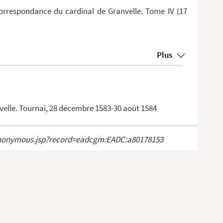
orrespondance du cardinal de Granvelle. Tome IV (17
Plus
nvelle. Tournai, 28 décembre 1583-30 août 1584
ct_anonymous.jsp?record=eadcgm:EADC:a80178153