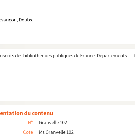
cardinal de Granvelle. Arras, 10 septembre 1583
esançon, Doubs.
 1583
rid, 27 mars-8 avril 1583
vril 1583
ière, 18 avril 1583. Copie
scrits des bibliothèques publiques de France. Départements — To
effet d'être exempté du payement de 2,574 ducats...
1583
 Macerata, 29 avril 1583
e
ai 1583
 3 avril 1583
1583
entation du contenu
ranvelle. Aranjuez, 14 mai 1583
N°
Granvelle 102
ai 1583
Cote
Ms Granvelle 102