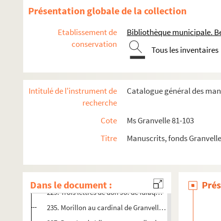
193. Appelteren à Morillon. Lille, 24 et 29 janvier 1583
Présentation globale de la collection
196. Les prévôt, doyen et chapitre de l'église d'Arras au 
Etablissement de
Bibliothèque municipale. B
198. Morillon au cardinal de Granvelle. Tournai, 1er mars
conservation
Tous les inventaires
200. Sept lettres du cardinal de Granvelle à Morillon. Mad
214. Morillon au cardinal de Granvelle. Tournai, 23 et 24 a
215. L'abbé de Sainte Gertrude à M. le président d'Artois. L
Intitulé de l'instrument de
Catalogue général des manu
217. Requête de l'évêque de Tournai Morillon au pape à l'
recherche
218. Morillon au cardinal de Granvelle. Tournai, 25 avril 
Cote
Ms Granvelle 81-103
220. Billet du cardinal M. Ant.o. Colonna à Leandro Lana.
Titre
Manuscrits, fonds Granvell
222. Morillon au cardinal de Granvelle. Saint-Amand, 7 m
226. Extraits de lettres d'Anvers, du 9 avril, et de Cologne,
228. Le cardinal de Granvelle à Morillon. Madrid, 26 mai 
Dans le document :
Prés
229. Trois lettres de don Jo. de Idiaques au cardinal de G
235. Morillon au cardinal de Granvelle. Saint-Amand, 7 m