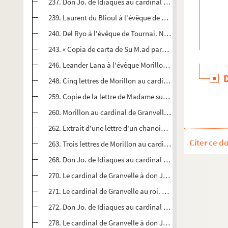
237. Don Jo. de Idiaques au cardinal de Granvelle. San-Lo
239. Laurent du Blioul à l'évêque de Tournai Morillon. Rom
240. Del Ryo à l'évêque de Tournai. Namur, 6 juillet 1583
243. « Copia de carta de Su M.ad para Madama. » Madrid, 15
246. Leander Lana à l'évêque Morillon. Rome, 18 juillet 1
248. Cinq lettres de Morillon au cardinal de Granvelle. Tour
259. Copie de la lettre de Madame sur son partement. Na
260. Morillon au cardinal de Granvelle. Tournai, 10 août 
262. Extrait d'une lettre d'un chanoine de Cambrai ; 12 a
Citer ce d
263. Trois lettres de Morillon au cardinal de Granvelle. T
268. Don Jo. de Idiaques au cardinal de Granvelle. San-
270. Le cardinal de Granvelle à don Jo. de Idiaques. Mad
271. Le cardinal de Granvelle au roi. Madrid, 9 novembre 
272. Don Jo. de Idiaques au cardinal de Granvelle. Del P
278. Le cardinal de Granvelle à don Juan de Idiaques. Ma