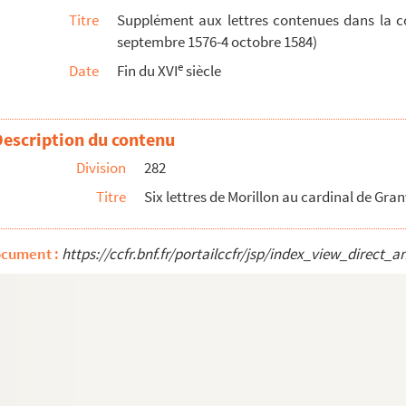
renzo, 25 juin 1583
Titre
Supplément aux lettres contenues dans la c
e, 4 juillet 1583
septembre 1576-4 octobre 1584)
e
Date
Fin du XVI
siècle
 juillet 1583. « Copia de carta de S. M. para e...
583
Description du contenu
nai, 19 juillet-2 août 1583. La troisième let...
Division
282
mur, 10 août 1583
Titre
Six lettres de Morillon au cardinal de Gra
1513
oût 1583
ocument :
https://ccfr.bnf.fr/portailccfr/jsp/index_view_dire
ournai, 17 août et 27 septembre 1583
Lorenzo, 7 novembre 1583
rid, 8 décembre 1583
1583
ardo, 10 novembre 1583
drid, 11 novembre 1583