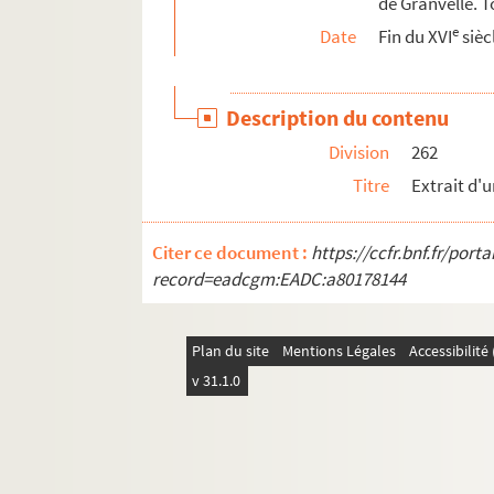
de Granvelle. 
e
Date
Fin du XVI
sièc
Description du contenu
Division
262
Titre
Extrait d'
Citer ce document :
https://ccfr.bnf.fr/por
record=eadcgm:EADC:a80178144
Plan du site
Mentions Légales
Accessibilit
v 31.1.0