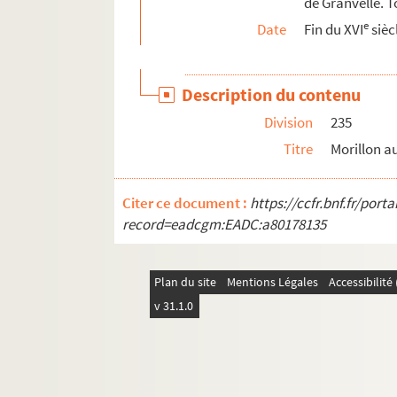
de Granvelle. 
e
Date
Fin du XVI
sièc
Description du contenu
Division
235
Titre
Morillon a
Citer ce document :
https://ccfr.bnf.fr/por
record=eadcgm:EADC:a80178135
Plan du site
Mentions Légales
Accessibilit
v 31.1.0