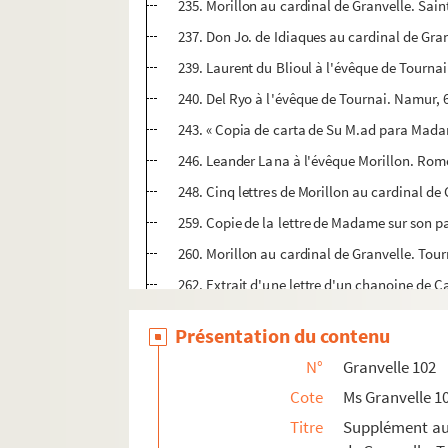
235. Morillon au cardinal de Granvelle. Sai
237. Don Jo. de Idiaques au cardinal de Gran
239. Laurent du Blioul à l'évêque de Tournai
240. Del Ryo à l'évêque de Tournai. Namur, 6
243. « Copia de carta de Su M.ad para Madama
246. Leander Lana à l'évêque Morillon. Rome,
248. Cinq lettres de Morillon au cardinal de G
259. Copie de la lettre de Madame sur son 
260. Morillon au cardinal de Granvelle. Tour
262. Extrait d'une lettre d'un chanoine de C
263. Trois lettres de Morillon au cardinal d
Présentation du contenu
268. Don Jo. de Idiaques au cardinal de Gr
N°
Granvelle 102
270. Le cardinal de Granvelle à don Jo. de 
Cote
Ms Granvelle 1
271. Le cardinal de Granvelle au roi. Madri
Titre
Supplément aux
272. Don Jo. de Idiaques au cardinal de Gra