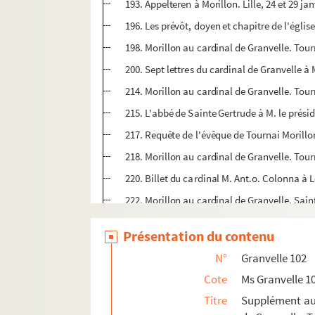
193. Appelteren à Morillon. Lille, 24 et 29 ja
196. Les prévôt, doyen et chapitre de l'églis
198. Morillon au cardinal de Granvelle. Tour
200. Sept lettres du cardinal de Granvelle à 
214. Morillon au cardinal de Granvelle. Tourn
215. L'abbé de Sainte Gertrude à M. le préside
217. Requête de l'évêque de Tournai Morillo
218. Morillon au cardinal de Granvelle. Tourn
220. Billet du cardinal M. Ant.o. Colonna à 
222. Morillon au cardinal de Granvelle. Sai
226. Extraits de lettres d'Anvers, du 9 avril, 
Présentation du contenu
228. Le cardinal de Granvelle à Morillon. Ma
N°
Granvelle 102
229. Trois lettres de don Jo. de Idiaques au
Cote
Ms Granvelle 1
235. Morillon au cardinal de Granvelle. Sai
Titre
Supplément aux
237. Don Jo. de Idiaques au cardinal de Gran