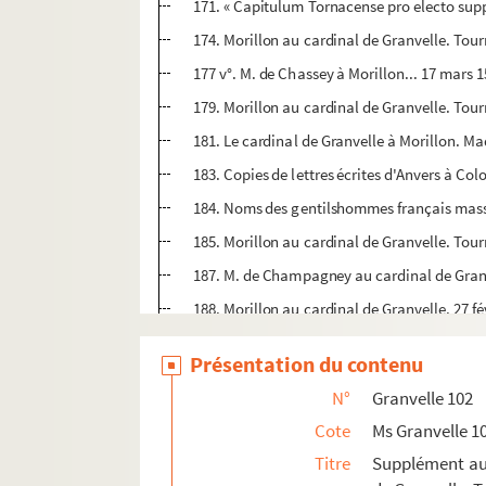
171. « Capitulum Tornacense pro electo supp
174. Morillon au cardinal de Granvelle. Tou
177 v°. M. de Chassey à Morillon... 17 mars 
179. Morillon au cardinal de Granvelle. Tour
181. Le cardinal de Granvelle à Morillon. M
183. Copies de lettres écrites d'Anvers à Col
184. Noms des gentilshommes français massa
185. Morillon au cardinal de Granvelle. Tour
187. M. de Champagney au cardinal de Granve
188. Morillon au cardinal de Granvelle. 27 fé
190. M. de Champagney à Morillon. Gand, 1er
Présentation du contenu
192. Le cardinal de Granvelle à Morillon. Mad
N°
Granvelle 102
193. Appelteren à Morillon. Lille, 24 et 29 ja
Cote
Ms Granvelle 1
196. Les prévôt, doyen et chapitre de l'églis
Titre
Supplément aux
198. Morillon au cardinal de Granvelle. Tour