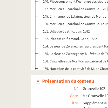
140. Pièce concernant l'échange des sieurs 
142. Morillon au cardinal de Granvelle... 20 j
145. Emmanuel de Lalaing, sieur de Montigny
150. Morillon au cardinal de Granvelle. Tour
151. Billet de Castillo. Juin 1582
152. Placard en flamand. Gand, 1582
154. Le sieur de Zweneghem au président Pa
155. Le sieur de Zweneghem à l'évêque de To
158. Cinq lettres de Morillon au cardinal de G
169. Narration de la captivité de M. de Ch
170. Morillon au cardinal de Granvelle. Tou
Présentation du contenu
171. « Capitulum Tornacense pro electo supp
N°
Granvelle 102
174. Morillon au cardinal de Granvelle. Tou
Cote
Ms Granvelle 1
177 v°. M. de Chassey à Morillon... 17 mars 
Titre
Supplément aux
179. Morillon au cardinal de Granvelle. Tour