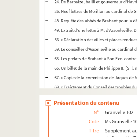
24. De Barbaize, bailli et gouverneur d'Havr
26. Neuf lettres de Morillon au cardinal de G
48. Requête des abbés de Brabant pour la dé
49. Extrait d'une lettre à M. d'Assonleville.
56. « Déclaration des villes et places rendues
59. Le conseiller d'Assonleville au cardinal 
63. Les prélats de Brabant à Son Exc. contre
65. Un billet de la main de Philippe II. (S. l.
67. « Copie de la commission de Jaques de Mu
69. « Traictement du Conseil des troubles d
71. Requête en latin adressée au Pape pour 
Présentation du contenu
75. Morillon au cardinal de Granvelle. Monts
N°
Granvelle 102
83. Le cardinal de Granvelle à Morillon. Ma
Cote
Ms Granvelle 1
85. Dix lettres de Morillon au cardinal de Gr
Titre
Supplément aux
105. Morillon au chancelier de l'ordre de la