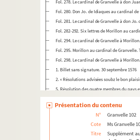
Fol. 278. Le cardinal de Granvelle à don Ju
Fol. 280. Don Jo. de Idiaques au cardinal d
Fol. 281. Le cardinal de Granvelle à don Jo
Fol. 282-292. Six lettres de Morillon au car
Fol. 294. Le cardinal de Granvelle à Morillo
Fol. 295. Morillon au cardinal de Granvelle.
Fol. 298. Le cardinal de Granvelle à Morillo
1. Billet sans signature. 30 septembre 1576
2. « Résolutions advisées soubz le bon plais
5. Résolution des quatre membres du pays e
6. Résolution du magistrat de la ville de G
Présentation du contenu
9. Trois lettres de Morillon au cardinal de
N°
Granvelle 102
20. Jacques, abbé de Hasnon, à Morillon. V
Cote
Ms Granvelle 1
22. Morillon au cardinal de Granvelle. Sai
Titre
Supplément aux
24. De Barbaize, bailli et gouverneur d'Havr