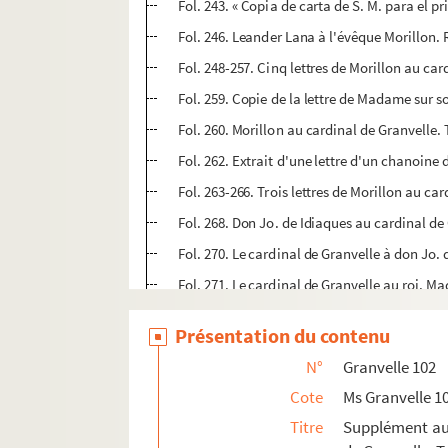
Fol. 243. « Copia de carta de S. M. para el p
Fol. 246. Leander Lana à l'évêque Morillon. 
Fol. 248-257. Cinq lettres de Morillon au car
Fol. 259. Copie de la lettre de Madame sur 
Fol. 260. Morillon au cardinal de Granvelle.
Fol. 262. Extrait d'une lettre d'un chanoine
Fol. 263-266. Trois lettres de Morillon au ca
Fol. 268. Don Jo. de Idiaques au cardinal d
Fol. 270. Le cardinal de Granvelle à don Jo.
Fol. 271. Le cardinal de Granvelle au roi. M
Fol. 272-276. Don Jo. de Idiaques au cardin
Présentation du contenu
Fol. 278. Le cardinal de Granvelle à don Ju
N°
Granvelle 102
Fol. 280. Don Jo. de Idiaques au cardinal d
Cote
Ms Granvelle 1
Fol. 281. Le cardinal de Granvelle à don Jo
Titre
Supplément aux
Fol. 282-292. Six lettres de Morillon au car