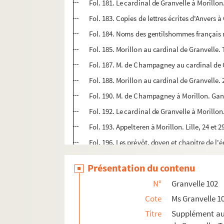
Fol. 181. Le cardinal de Granvelle à Morillo
Fol. 183. Copies de lettres écrites d'Anvers 
Fol. 184. Noms des gentilshommes français m
Fol. 185. Morillon au cardinal de Granvelle. 
Fol. 187. M. de Champagney au cardinal de G
Fol. 188. Morillon au cardinal de Granvelle. 
Fol. 190. M. de Champagney à Morillon. Gan
Fol. 192. Le cardinal de Granvelle à Morillon
Fol. 193. Appelteren à Morillon. Lille, 24 et 2
Fol. 196. Les prévôt, doyen et chapitre de l'
Fol. 198. Morillon au cardinal de Granvelle. 
Présentation du contenu
Fol. 200-210. Sept lettres du cardinal de Gra
N°
Granvelle 102
Fol. 214. Morillon au cardinal de Granvelle. 
Cote
Ms Granvelle 1
Fol. 215. L'abbé de Sainte Gertrude à M. le pr
Titre
Supplément aux
Fol. 217. Requête de l'évêque de Tournai Mor