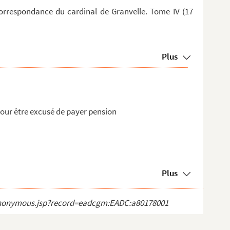
orrespondance du cardinal de Granvelle. Tome IV (17
Plus
pour être excusé de payer pension
Plus
ct_anonymous.jsp?record=eadcgm:EADC:a80178001