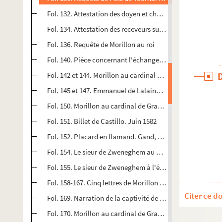
Fol. 132. Attestation des doyen et chapitre de Tournai su
Fol. 134. Attestation des receveurs sur les dommages du b
Fol. 136. Requête de Morillon au roi
Fol. 140. Pièce concernant l'échange des sieurs d'Egmont
Fol. 142 et 144. Morillon au cardinal de Granvelle... 20 jui
Fol. 145 et 147. Emmanuel de Lalaing, sieur de Montigny, 
Fol. 150. Morillon au cardinal de Granvelle. Tournai, 29 ju
Fol. 151. Billet de Castillo. Juin 1582
Fol. 152. Placard en flamand. Gand, 1582
Fol. 154. Le sieur de Zweneghem au président Pamele. Châ
Fol. 155. Le sieur de Zweneghem à l'évêque de Tournai. Co
Fol. 158-167. Cinq lettres de Morillon au cardinal de Granv
Citer ce d
Fol. 169. Narration de la captivité de M. de Champagney
Fol. 170. Morillon au cardinal de Granvelle. Tournai, 5 s