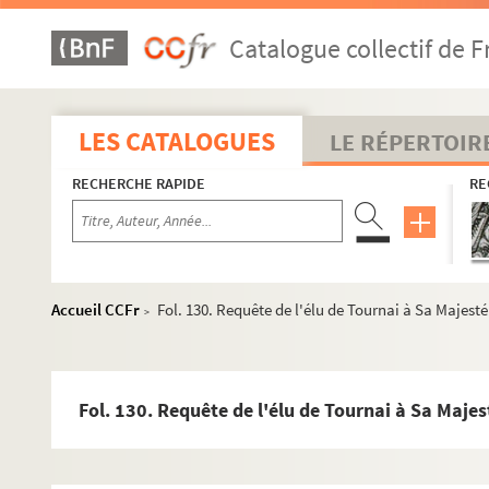
Fol. 6. Résolution du magistrat de la ville de Gand. 17 se
Catalogue collectif de F
Fol. 9-18. Trois lettres de Morillon au cardinal de Granv
Fol. 20. Jacques, abbé de Hasnon, à Morillon. Valencien
Fol. 22. Morillon au cardinal de Granvelle. Saint-Amand,
LES CATALOGUES
LE RÉPERTOIR
Fol. 24. De Barbaize, bailli et gouverneur d'Havrincourt,
RECHERCHE RAPIDE
RE
Fol. 26-47. Neuf lettres de Morillon au cardinal de Granvel
Fol. 48. Requête des abbés de Brabant pour la désunion d
Fol. 49. Extrait d'une lettre à M. d'Assonleville. Du camp 
Fol. 56. « Déclaration des villes et places rendues à S. A. d
Accueil CCFr
Fol. 130. Requête de l'élu de Tournai à Sa Majest
>
Fol. 59 et 61. Le conseiller d'Assonleville au cardinal de G
Fol. 63. Les prélats de Brabant à Son Exc. contre les exac
Fol. 65. Un billet de la main de Philippe II. (S. l. n. d.) (S
Fol. 130. Requête de l'élu de Tournai à Sa Maje
Fol. 67. « Copie de la commission de Jaques de Muelnaere, 
Fol. 69. « Traictement du Conseil des troubles du pays d'