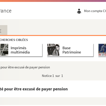
ptembre 1576
rance
Mon compte C
elle. Saint-Amand, 26 octobre-10 novembre 1576
nes, 10 novembre 1576
 15 septembre 1576
E
 au cardinal de Granvelle. Cambrai, 16 septembre 157...
CHERCHES CIBLÉES
le. Saint-Amand, 4 décembre 1576 ; 20, 21 et 22 févri...
Imprimés
Base
es trois abbayes incorporées aux archevêchés et évêch...
multimédia
Patrimoine
près de Nivelle, 13 mars 1578
epuis la bataille du dernier de janvier 1578 jus...
é pour être excusé de payer pension
er
ranvelle. Louvain, 20 mars et 1
avril 1578
Notice
1 sur 1
tions et contributions
ur le pardon général)
sté pour être excusé de payer pension
bailli et recepveur de Saint-Amandt... » Bruxelles,...
embas »