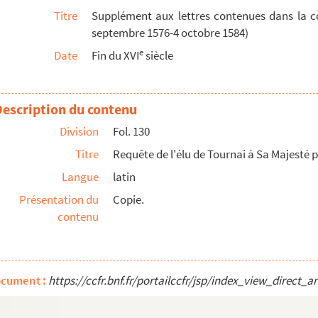
Titre
Supplément aux lettres contenues dans la c
r les dommages et dégâts du bien de l'évêché de Tourn...
septembre 1576-4 octobre 1584)
er
ien de l'évêché de Tournai. 1
juin 1582
e
Date
Fin du XVI
siècle
 et de Champagney, prisonniers à Gand. Anvers, 27 juin...
Description du contenu
n, et Tournai, 29 juin 1582
à Morillon. Du camp devant Audenarde, 28 avril et 2 juin 158...
Division
Fol. 130
in 1582
Titre
Requête de l'élu de Tournai à Sa Majesté 
Langue
latin
Présentation du
Copie.
contenu
teau de Courtrai, 27 juin 1582
er
urtrai, 1
juin 1582
elle. Tournai, 15 juillet-23 août 1582
ocument :
https://ccfr.bnf.fr/portailccfr/jsp/index_view_dire
eptembre 1582